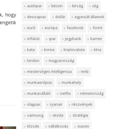
autóipar
bitcoin
bírság
cég
k, hogy
devizapiac
dollár
egyesült államok
rengetik
euró
európa
facebook
forint
infláció
ipar
jegybank
karrier
kata
korea
kriptovaluta
kína
london
magyarország
mesterséges intelligencia
mnb
munkaerőpiac
munkahely
munkavállaló
netflix
németország
olajpiac
ryanair
részvények
samsung
skoda
stratégia
tőzsde
vállalkozás
xiaomi