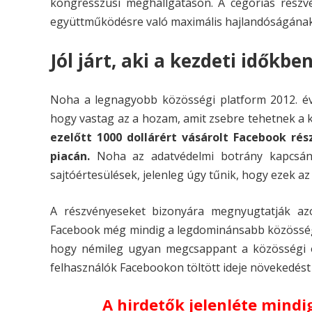
kongresszusi meghallgatáson. A cégóriás rész
együttműködésre való maximális hajlandóságának
Jól járt, aki a kezdeti időkb
Noha a legnagyobb közösségi platform 2012. évi
hogy vastag az a hozam, amit zsebre tehetnek a 
ezelőtt 1000 dollárért vásárolt Facebook rés
piacán.
Noha az adatvédelmi botrány kapcsán 
sajtóértesülések, jelenleg úgy tűnik, hogy ezek a
A részvényeseket bizonyára megnyugtatják azo
Facebook még mindig a legdominánsabb közösség
hogy némileg ugyan megcsappant a közösségi o
felhasználók Facebookon töltött ideje növekedést
A hirdetők jelenléte mind