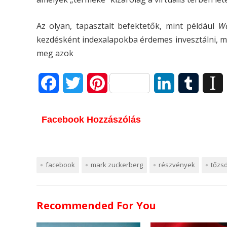
Az olyan, tapasztalt befektetők, mint például
Wa
kezdésként indexalapokba érdemes invesztálni, me
meg azok
F
T
P
L
T
I
a
w
i
i
u
Facebook Hozzászólás
c
i
n
n
m
s
e
t
t
k
b
t
b
t
e
e
l
facebook
mark zuckerberg
részvények
tőzs
o
e
r
d
r
Recommended For You
o
r
e
I
k
s
n