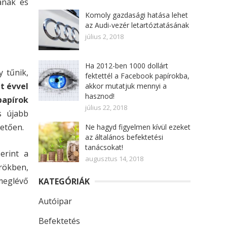
ának és
Komoly gazdasági hatása lehet
az Audi-vezér letartóztatásának
július 2, 2018
Ha 2012-ben 1000 dollárt
 tűnik,
fektettél a Facebook papírokba,
t évvel
akkor mutatjuk mennyi a
hasznod!
papírok
július 22, 2018
s újabb
letően.
Ne hagyd figyelmen kívül ezeket
az általános befektetési
tanácsokat!
erint a
augusztus 14, 2018
rökben,
meglévő
KATEGÓRIÁK
Autóipar
Befektetés