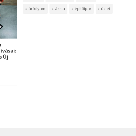
árfolyam
ázsia
építőipar
üzlet
m
ívásai:
s Új