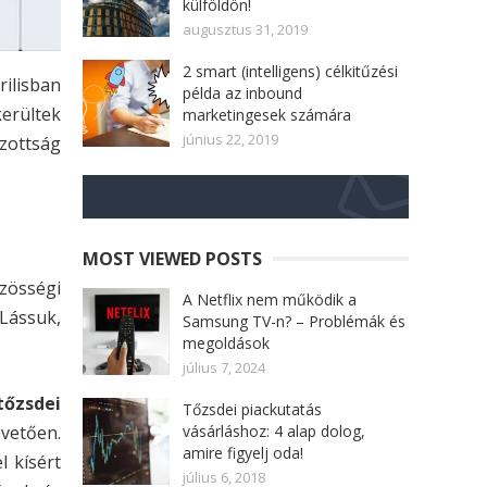
külföldön!
augusztus 31, 2019
2 smart (intelligens) célkitűzési
rilisban
példa az inbound
erültek
marketingesek számára
június 22, 2019
izottság
MOST VIEWED POSTS
özösségi
A Netflix nem működik a
 Lássuk,
Samsung TV-n? – Problémák és
megoldások
július 7, 2024
tőzsdei
Tőzsdei piackutatás
vetően.
vásárláshoz: 4 alap dolog,
amire figyelj oda!
 kísért
július 6, 2018