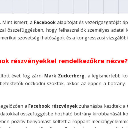
 Mint ismert, a
Facebook
alapítóját és vezérigazgatóját áp
zal összefüggésben, hogy felhasználók személyes adatai k
amerikai szövetségi hatóságok és a kongresszusi vizsgálób
ok részvényekkel rendelkezőkre nézve?
tott évet fog zárni
Mark Zuckerberg
, a legismertebb k
a befektetők ódzkodni szoktak, akkor az éppen a botrány.
megelőzően a
Facebook részvények
zuhanásba kezdtek: a
adatokkal összefüggésbe hozható botrány kirobbanását kö
en pozitív benyomást keltett a roppant médiafigyelemmel