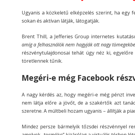
Ugyanis a közkeletű elképzelés szerint, ha egy fe
sokan és aktívan látják, látogatják.
Brent Thill, a Jefferies Group internetes kutatá
amíg a felhasználók nem hagyják ott nagy tömegekbe
részvénytulajdonosai tehát úgy néz ki, egyelőre
töretlennek tűnik.
Megéri-e még Facebook rész
A nagy kérdés az, hogy megéri-e még pénzt inves
nem látja előre a jövőt, de a szakértők azt taná
szeretne. A múltbeli hozam ugyanis – állítják a pi
Mindez persze bármelyik tőzsdei részvénnyel ren
amelyek „terméke” kizárólag a virtuális térben léte