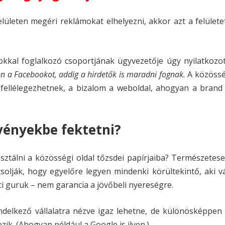
lületen megéri reklámokat elhelyezni, akkor azt a felülete
sokkal foglalkozó csoportjának ügyvezetője úgy nyilatkozo
n a Facebookot, addig a hirdetők is maradni fognak.
A közössé
 fellélegezhetnek, a bizalom a weboldal, ahogyan a brand 
vényekbe fektetni?
ztálni a közösségi oldal tőzsdei papírjaiba? Természetes
csolják, hogy egyelőre legyen mindenki körültekintő, aki v
aci guruk – nem garancia a jövőbeli nyereségre.
delkező vállalatra nézve igaz lehetne, de különösképpen 
zik. (Ahogyan például a Google is ilyen.)