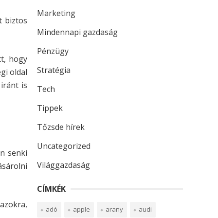
Marketing
t biztos
Mindennapi gazdaság
Pénzügy
tt, hogy
Stratégia
gi oldal
iránt is
Tech
Tippek
Tőzsde hírek
Uncategorized
en senki
Világgazdaság
ásárolni
CÍMKÉK
azokra,
adó
apple
arany
audi