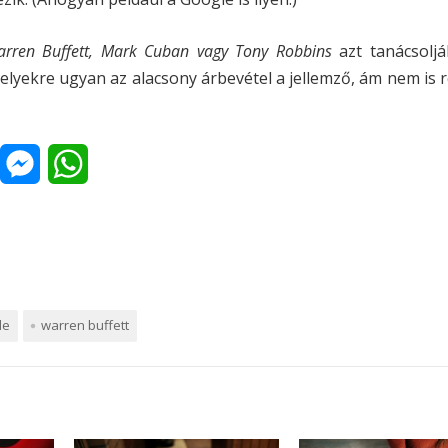
rren Buffett, Mark Cuban vagy Tony Robbins
azt tanácsoljá
lyekre ugyan az alacsony árbevétel a jellemző, ám nem is 
M
W
n
e
h
s
a
s
t
a
e
s
de
warren buffett
p
n
A
a
g
p
p
e
p