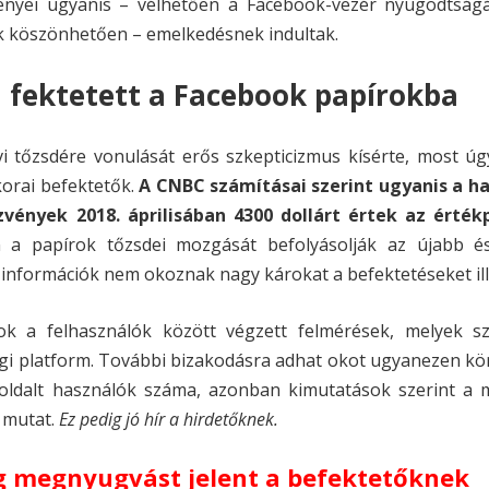
vényei ugyanis – vélhetően a Facebook-vezér nyugodtság
 köszönhetően – emelkedésnek indultak.
en fektetett a Facebook papírokba
 tőzsdére vonulását erős szkepticizmus kísérte, most úgy
korai befektetők.
A CNBC számításai szerint ugyanis a ha
zvények 2018. áprilisában 4300 dollárt értek az érték
a papírok tőzsdei mozgását befolyásolják az újabb é
z információk nem okoznak nagy károkat a befektetéseket il
k a felhasználók között végzett felmérések, melyek sz
i platform. További bizakodásra adhat okot ugyanezen kö
ldalt használók száma, azonban kimutatások szerint a 
 mutat.
Ez pedig jó hír a hirdetőknek.
ig megnyugvást jelent a befektetőknek