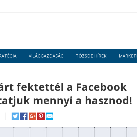
RATÉGIA
VILÁGGAZDASÁG
TŐZSDE HÍREK
MARKET
árt fektettél a Facebook
atjuk mennyi a hasznod!