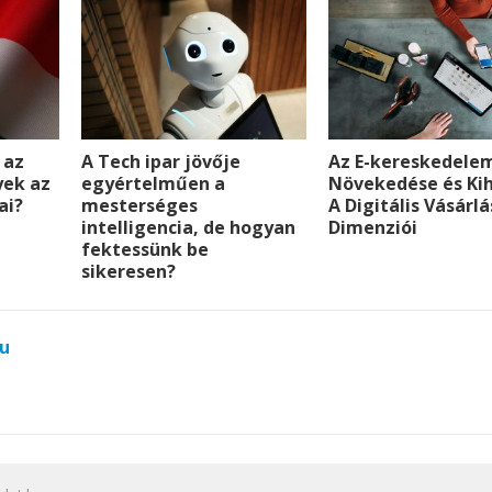
e
r
 az
A Tech ipar jövője
Az E-kereskedele
yek az
egyértelműen a
Növekedése és Kih
ai?
mesterséges
A Digitális Vásárlá
intelligencia, de hogyan
Dimenziói
fektessünk be
sikeresen?
u