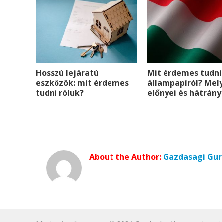
t
r
Hosszú lejáratú
Mit érdemes tudni
eszközök: mit érdemes
állampapíról? Mel
tudni róluk?
előnyei és hátrány
About the Author:
Gazdasagi Gur