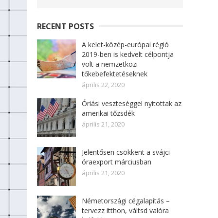
RECENT POSTS
A kelet-közép-európai régió
2019-ben is kedvelt célpontja
volt a nemzetközi
tőkebefektetéseknek
április 22, 2020
Óriási veszteséggel nyitottak az
amerikai tőzsdék
április 21, 2020
Jelentősen csökkent a svájci
óraexport márciusban
április 21, 2020
Németországi cégalapítás –
tervezz itthon, váltsd valóra