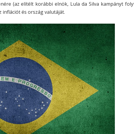
enére (az elítélt korábbi elnök, Lula da Silva kampányt foly
 inflációt és ország valutáját.