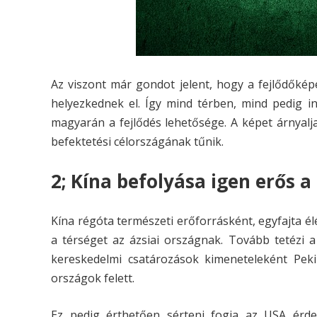
Az viszont már gondot jelent, hogy a fejlődőkép
helyezkednek el. Így mind térben, mind pedig i
magyarán a fejlődés lehetősége. A képet árnyalja
befektetési célországának tűnik.
2; Kína befolyása igen erős a
Kína régóta természeti erőforrásként, egyfajta él
a térséget az ázsiai országnak. Tovább tetézi a
kereskedelmi csatározások kimeneteleként Peki
országok felett.
Ez pedig érthetően sérteni fogja az USA érdek