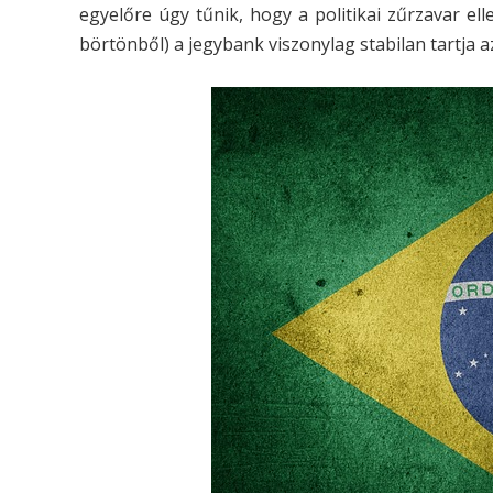
egyelőre úgy tűnik, hogy a politikai zűrzavar ell
börtönből) a jegybank viszonylag stabilan tartja az