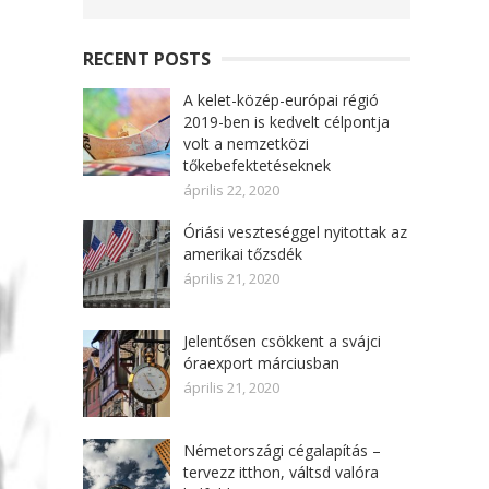
RECENT POSTS
A kelet-közép-európai régió
2019-ben is kedvelt célpontja
volt a nemzetközi
tőkebefektetéseknek
április 22, 2020
Óriási veszteséggel nyitottak az
amerikai tőzsdék
április 21, 2020
Jelentősen csökkent a svájci
óraexport márciusban
április 21, 2020
Németországi cégalapítás –
tervezz itthon, váltsd valóra