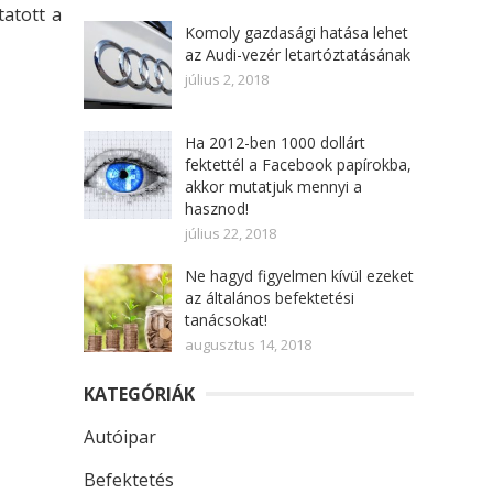
tatott a
Komoly gazdasági hatása lehet
az Audi-vezér letartóztatásának
július 2, 2018
Ha 2012-ben 1000 dollárt
fektettél a Facebook papírokba,
akkor mutatjuk mennyi a
hasznod!
július 22, 2018
Ne hagyd figyelmen kívül ezeket
az általános befektetési
tanácsokat!
augusztus 14, 2018
KATEGÓRIÁK
Autóipar
Befektetés