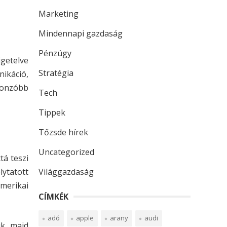
Marketing
Mindennapi gazdaság
Pénzügy
igetelve
Stratégia
ikáció,
gvonzóbb
Tech
Tippek
Tőzsde hírek
Uncategorized
tá teszi
Világgazdaság
ytatott
merikai
CÍMKÉK
adó
apple
arany
audi
ik majd