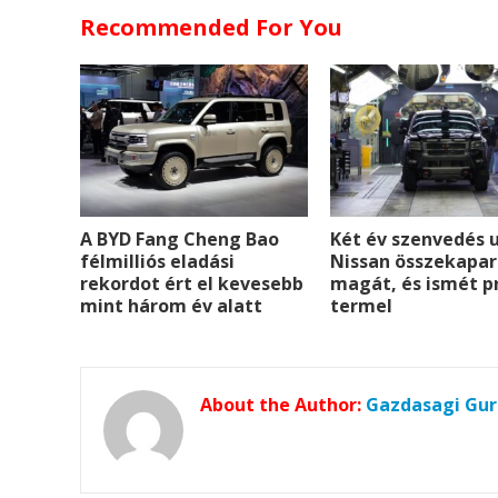
Recommended For You
o
r
e
I
k
s
n
t
r
A BYD Fang Cheng Bao
Két év szenvedés 
félmilliós eladási
Nissan összekapar
rekordot ért el kevesebb
magát, és ismét pr
mint három év alatt
termel
About the Author:
Gazdasagi Gur