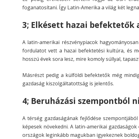
foganatosítani. Így Latin-Amerika a világ két leg
3; Elkésett hazai befektetők
A latin-amerikai részvénypiacok hagyományosan
fordulatot vett a hazai befektetési kultúra, és
hosszú évek sora lesz, mire komoly súllyal, tapasz
Másrészt pedig a külföldi befektetők még mindig 
gazdaság kiszolgáltatottság is jelentős.
4; Beruházási szempontból n
A térség gazdaságának fejlődése szempontjából 
képesek növekedni. A latin-amerikai gazdaságok 
országok leginkább magukban igyekeznek boldog