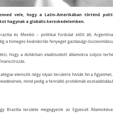
enned vele, hogy a Latin-Amerikában történő polit
tot hagynak a globális kereskedelemben.
ília és Mexikó – politikai fordulat előtt áll, Argentína
ig a tömeges kivándorlás fenyeget gazdasági összeomlássa
ézi, hogy a dollárban eladósodott államokra súlyos terhe
inanszírozás.
atégiai elemzők négy olyan területre hívták fel a figyelmet
vekedésének, mind pedig a fennálló problémák eszkalálódás
ogy Brazília területe megegyezik az Egyesült Államokéva