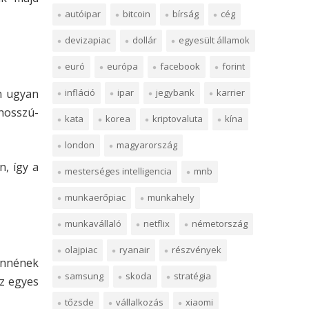
autóipar
bitcoin
bírság
cég
devizapiac
dollár
egyesült államok
euró
európa
facebook
forint
infláció
ipar
jegybank
karrier
n ugyan
 hosszú-
kata
korea
kriptovaluta
kína
london
magyarország
n, így a
mesterséges intelligencia
mnb
munkaerőpiac
munkahely
munkavállaló
netflix
németország
olajpiac
ryanair
részvények
ennének
samsung
skoda
stratégia
z egyes
tőzsde
vállalkozás
xiaomi