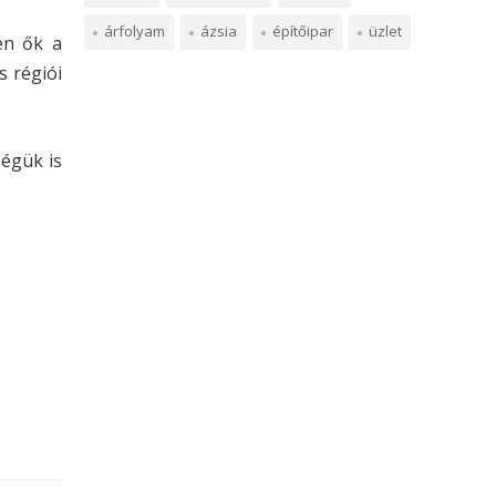
árfolyam
ázsia
építőipar
üzlet
en ők a
s régiói
ségük is