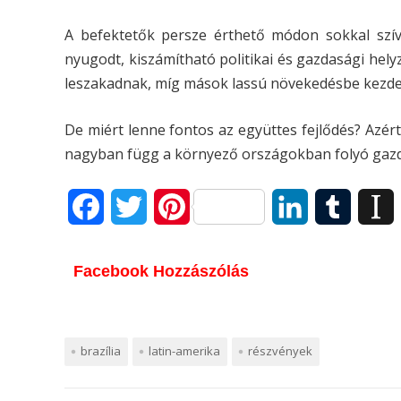
A befektetők persze érthető módon sokkal szív
nyugodt, kiszámítható politikai és gazdasági hely
leszakadnak, míg mások lassú növekedésbe kezd
De miért lenne fontos az együttes fejlődés? Azért,
nagyban függ a környező országokban folyó gazdas
F
T
P
L
T
I
a
w
i
i
u
Facebook Hozzászólás
c
i
n
n
m
s
e
t
t
k
b
t
b
t
e
e
l
brazília
latin-amerika
részvények
o
e
r
d
r