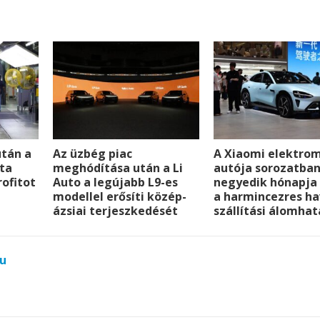
a
g
p
p
e
p
e
r
után a
Az üzbég piac
A Xiaomi elektro
ta
meghódítása után a Li
autója sorozatba
ofitot
Auto a legújabb L9-es
negyedik hónapja 
modellel erősíti közép-
a harmincezres ha
ázsiai terjeszkedését
szállítási álomhat
u