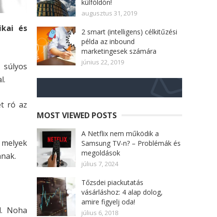
külföldön!
augusztus 31, 2019
ikai és
2 smart (intelligens) célkitűzési
példa az inbound
marketingesek számára
június 22, 2019
 súlyos
l.
t ró az
MOST VIEWED POSTS
A Netflix nem működik a
, melyek
Samsung TV-n? – Problémák és
megoldások
ának.
július 7, 2024
Tőzsdei piackutatás
vásárláshoz: 4 alap dolog,
amire figyelj oda!
l. Noha
július 6, 2018