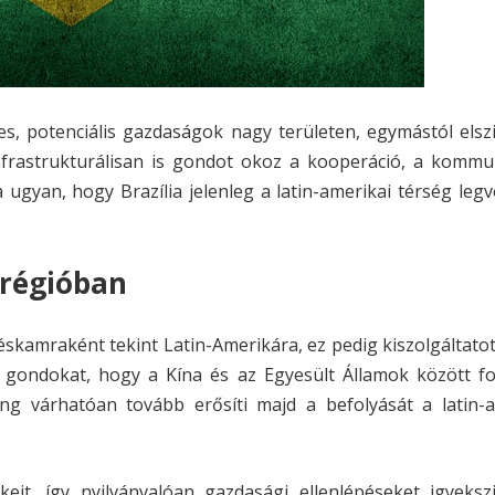
es, potenciális gazdaságok nagy területen, egymástól elsz
nfrastrukturálisan is gondot okoz a kooperáció, a kommun
 ugyan, hogy Brazília jelenleg a latin-amerikai térség le
 régióban
éskamraként tekint Latin-Amerikára, ez pedig kiszolgáltatot
 gondokat, hogy a Kína és az Egyesült Államok között fol
ng várhatóan tovább erősíti majd a befolyását a latin-a
eit, így nyilvánvalóan gazdasági ellenlépéseket igyeksz