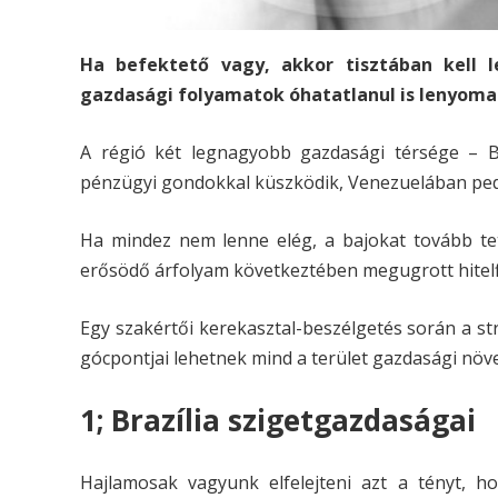
Ha befektető vagy, akkor tisztában kell l
gazdasági folyamatok óhatatlanul is lenyoma
A régió két legnagyobb gazdasági térsége – Braz
pénzügyi gondokkal küszködik, Venezuelában ped
Ha mindez nem lenne elég, a bajokat tovább tet
erősödő árfolyam következtében megugrott hitelf
Egy szakértői kerekasztal-beszélgetés során a str
gócpontjai lehetnek mind a terület gazdasági nö
1; Brazília szigetgazdaságai
Hajlamosak vagyunk elfelejteni azt a tényt, h