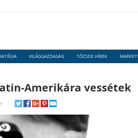
RATÉGIA
VILÁGGAZDASÁG
TŐZSDE HÍREK
MARKET
atin-Amerikára vessétek
f