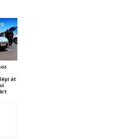
mos
n
lépi át
vi
árt