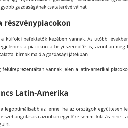
nagyobb gazdaságának csataterévé válhat.
 a részvénypiacokon
 a külföldi befektetők kezében vannak. Az utóbbi évekbe
 megjelentek a piacokon a helyi szereplők is, azonban még
talattal bírnak majd a gazdasági játékban.
felülreprezentáltan vannak jelen a latin-amerikai piacoko
incs Latin-Amerika
a legoptimálisabb az lenne, ha az országok együttesen l
összehangolására azonban egyelőre semmi kilátás nincs, a
ulni.