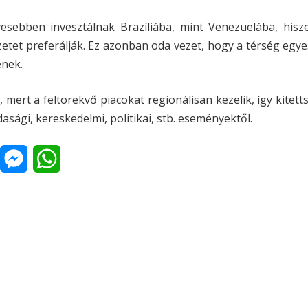
esebben invesztálnak Brazíliába, mint Venezuelába, hisz
zetet preferálják. Ez azonban oda vezet, hogy a térség egye
enek.
 mert a feltörekvő piacokat regionálisan kezelik, így kitett
ági, kereskedelmi, politikai, stb. eseményektől.
M
W
n
e
h
s
a
s
t
a
e
s
p
n
A