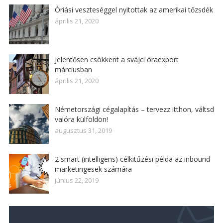
Óriási veszteséggel nyitottak az amerikai tőzsdék
április 21, 2020
Jelentősen csökkent a svájci óraexport
márciusban
április 21, 2020
Németországi cégalapítás – tervezz itthon, váltsd
valóra külföldön!
augusztus 31, 2019
2 smart (intelligens) célkitűzési példa az inbound
marketingesek számára
június 22, 2019