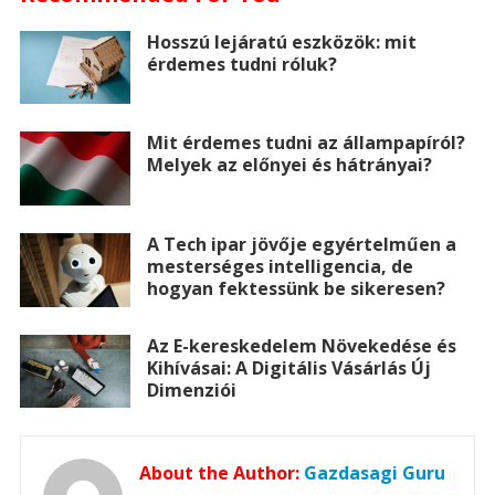
t
e
e
p
Hosszú lejáratú eszközök: mit
érdemes tudni róluk?
r
r
Mit érdemes tudni az állampapíról?
Melyek az előnyei és hátrányai?
A Tech ipar jövője egyértelműen a
mesterséges intelligencia, de
hogyan fektessünk be sikeresen?
Az E-kereskedelem Növekedése és
Kihívásai: A Digitális Vásárlás Új
Dimenziói
About the Author:
Gazdasagi Guru