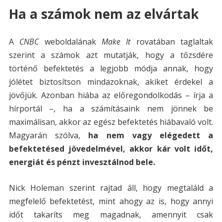
Ha a számok nem az elvártak
A
CNBC
weboldalának
Make It
rovatában taglaltak
szerint a számok azt mutatják, hogy a tőzsdére
történő befektetés a legjobb módja annak, hogy
jólétet biztosítson mindazoknak, akiket érdekel a
jövőjük. Azonban hiába az előregondolkodás – írja a
hírportál –, ha a számításaink nem jönnek be
maximálisan, akkor az egész befektetés hiábavaló volt.
Magyarán szólva,
ha nem vagy elégedett a
befektetésed jövedelmével, akkor kár volt időt,
energiát és pénzt invesztálnod bele.
Nick Holeman szerint rajtad áll, hogy megtaláld a
megfelelő befektetést, mint ahogy az is, hogy annyi
időt takaríts meg magadnak, amennyit csak