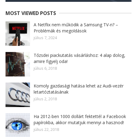
MOST VIEWED POSTS
A Netflix nem működik a Samsung TV-n? –
Problémák és megoldások
július 7, 2024
Tőzsdei piackutatás vásárláshoz: 4 alap dolog,
amire figyelj oda!
július 6, 2018
Komoly gazdasági hatása lehet az Audi-vezér
letartóztatásának
július 2, 2018
Ha 2012-ben 1000 dollárt fektettél a Facebook
papírokba, akkor mutatjuk mennyi a hasznod!
július 22, 2018