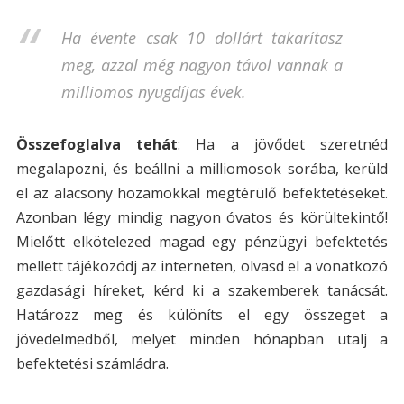
Ha évente csak 10 dollárt takarítasz
meg, azzal még nagyon távol vannak a
milliomos nyugdíjas évek.
Összefoglalva tehát
: Ha a jövődet szeretnéd
megalapozni, és beállni a milliomosok sorába, kerüld
el az alacsony hozamokkal megtérülő befektetéseket.
Azonban légy mindig nagyon óvatos és körültekintő!
Mielőtt elkötelezed magad egy pénzügyi befektetés
mellett tájékozódj az interneten, olvasd el a vonatkozó
gazdasági híreket, kérd ki a szakemberek tanácsát.
Határozz meg és különíts el egy összeget a
jövedelmedből, melyet minden hónapban utalj a
befektetési számládra.