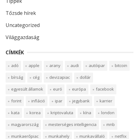
Tippek
Tőzsde hírek
Uncategorized
Világgazdaság
CÍMKÉK
adó
apple
arany
audi
autóipar
bitcoin
bírság
cég
devizapiac
dollár
egyesült államok
euró
európa
facebook
forint
infláció
ipar
jegybank
karrier
kata
korea
kriptovaluta
kína
london
magyarország
mesterséges intelligencia
mnb
munkaerőpiac
munkahely
munkavállaló
netflix