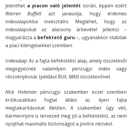
jelenthet
a piacon való jelenlét
során, éppen ezért
Warren Buffett
azt javasolja, hogy érdemes
indexalapokba invesztálni. Meglehet, hogy az
indexalapokat az alacsony árbevétel jellemzi –
magyarázza a
befektető guru
–, ugyanakkor stabilak
a piaci kilengésekkel szemben.
Indexalap: Az a fajta befektetési alap, amely összetevői
megegyeznek valamilyen pénzügyi index vagy
részvénykosár (például
BUX
,
MAX
) összetevőivel.
Nick Holeman
pénzügyi szakember ezzel szemben
kritikusabban foglal állást az ilyen fajta
megtakarításokat illetően. A szakember úgy véli,
bármennyire is tervezed meg jól a befektetést, az nem
nyújthat maximális biztonságot a jövőre nézvést.