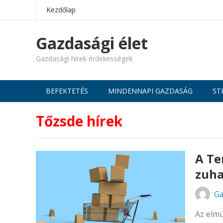
Kezdőlap
Gazdasági élet
Gazdasági hírek érdekességek
BEFEKTETÉS
MINDENNAPI GAZDASÁG
ST
Tőzsde hírek
A Te
zuha
Ga
Az elmú