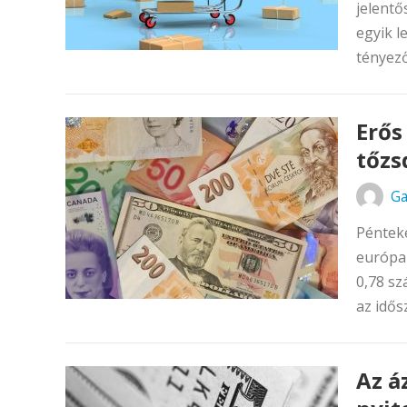
jelentő
egyik l
tényező
Erős
tőzs
Ga
Pénteke
európai
0,78 sz
az idős
Az á