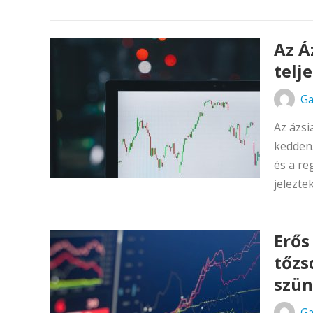
Az Á
telj
Ga
Az ázsi
kedden.
és a re
jeleztek.
Erős
tőzs
szün
Ga