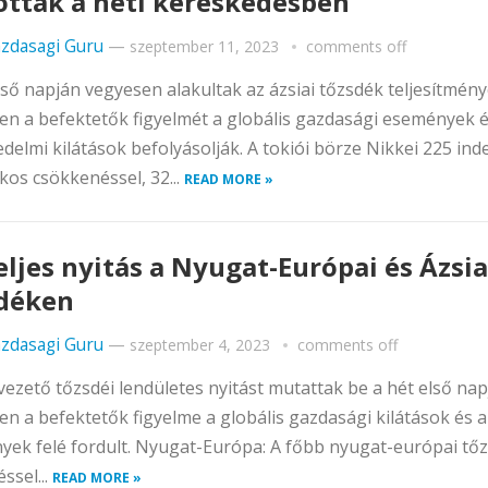
ottak a heti kereskedésben
zdasagi Guru
—
szeptember 11, 2023
comments off
lső napján vegyesen alakultak az ázsiai tőzsdék teljesítmény
n a befektetők figyelmét a globális gazdasági események 
delmi kilátások befolyásolják. A tokiói börze Nikkei 225 ind
kos csökkenéssel, 32...
READ MORE »
eljes nyitás a Nyugat-Európai és Ázsia
déken
zdasagi Guru
—
szeptember 4, 2023
comments off
 vezető tőzsdéi lendületes nyitást mutattak be a hét első nap
n a befektetők figyelme a globális gazdasági kilátások és a 
ek felé fordult. Nyugat-Európa: A főbb nyugat-európai tő
ssel...
READ MORE »