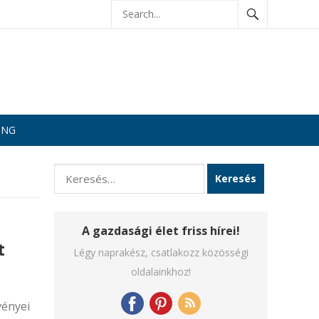
ING
Keresés:
A gazdasági élet friss hírei!
t
Légy naprakész, csatlakozz közösségi
oldalainkhoz!
vényei