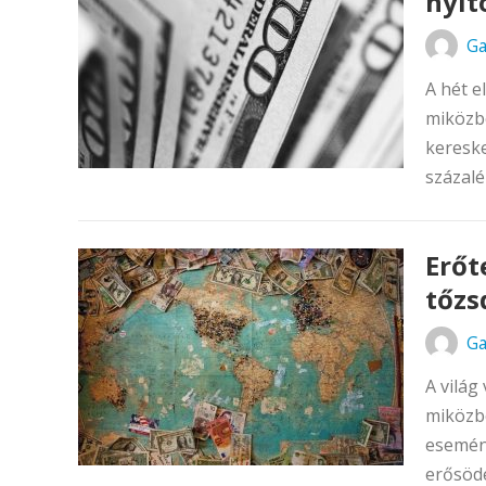
nyit
Ga
A hét e
miközbe
kereske
százalé
Erőt
tőzs
Ga
A világ
miközbe
esemény
erősödé