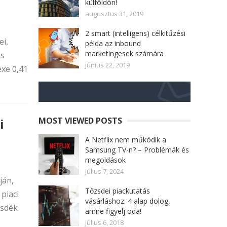
külföldön!
augusztus 31, 2019
2 smart (intelligens) célkitűzési
ei,
példa az inbound
marketingesek számára
és
június 22, 2019
exe 0,41
MOST VIEWED POSTS
i
A Netflix nem működik a
Samsung TV-n? – Problémák és
megoldások
július 7, 2024
ján,
Tőzsdei piackutatás
piaci
vásárláshoz: 4 alap dolog,
zsdék
amire figyelj oda!
július 6, 2018