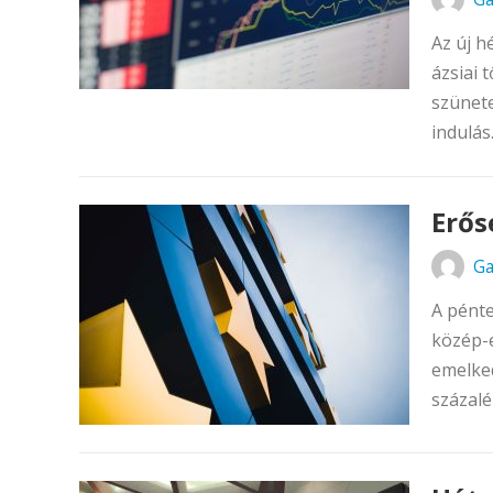
Az új h
ázsiai 
szünete
indulás.
Erős
Ga
A pénte
közép-e
emelked
százalé