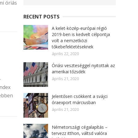
mi óriás
RECENT POSTS
A kelet-közép-európai régió
2019-ben is kedvelt célpontja
volt a nemzetközi
tőkebefektetéseknek
április 22, 2020
Óriási veszteséggel nyitottak az
amerikai tőzsdék
-
április 21, 2020
index
nebben
Jelentősen csökkent a svájci
óraexport márciusban
április 21, 2020
Németországi cégalapítás –
tervezz itthon, váltsd valóra