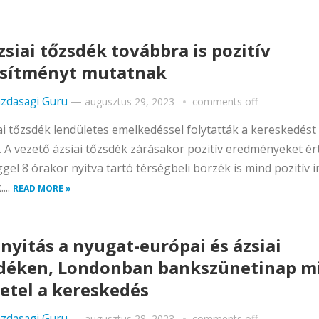
zsiai tőzsdék továbbra is pozitív
esítményt mutatnak
zdasagi Guru
—
augusztus 29, 2023
comments off
ai tőzsdék lendületes emelkedéssel folytatták a kereskedést
 A vezető ázsiai tőzsdék zárásakor pozitív eredményeket ért
ggel 8 órakor nyitva tartó térségbeli börzék is mind pozitív i
...
READ MORE »
 nyitás a nyugat-európai és ázsiai
déken, Londonban bankszünetinap m
etel a kereskedés
zdasagi Guru
—
augusztus 28, 2023
comments off