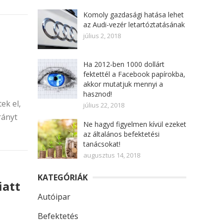
Komoly gazdasági hatása lehet
az Audi-vezér letartóztatásának
július 2, 2018
Ha 2012-ben 1000 dollárt
fektettél a Facebook papírokba,
akkor mutatjuk mennyi a
hasznod!
ek el,
július 22, 2018
rányt
Ne hagyd figyelmen kívül ezeket
az általános befektetési
tanácsokat!
augusztus 14, 2018
KATEGÓRIÁK
iatt
Autóipar
Befektetés