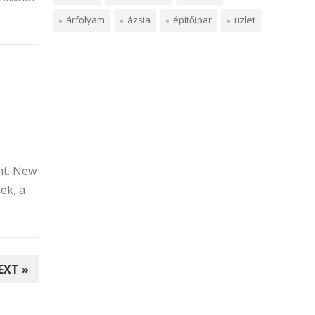
árfolyam
ázsia
építőipar
üzlet
nt. New
ék, a
EXT »