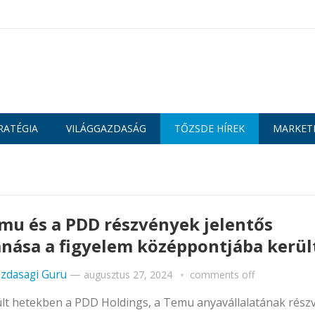
RATÉGIA
VILÁGGAZDASÁG
TŐZSDE HÍREK
MARKET
mu és a PDD részvények jelentős
nása a figyelem középpontjába kerül
zdasagi Guru
—
augusztus 27, 2024
comments off
lt hetekben a PDD Holdings, a Temu anyavállalatának rész