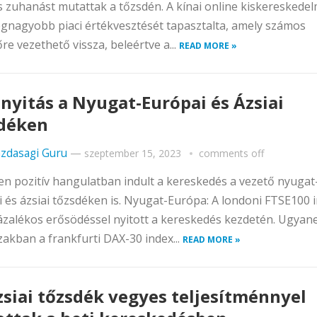
s zuhanást mutattak a tőzsdén. A kínai online kiskereskedel
egnagyobb piaci értékvesztését tapasztalta, amely számos
re vezethető vissza, beleértve a...
READ MORE »
 nyitás a Nyugat-Európai és Ázsiai
déken
zdasagi Guru
—
szeptember 15, 2023
comments off
n pozitív hangulatban indult a kereskedés a vezető nyugat
 és ázsiai tőzsdéken is. Nyugat-Európa: A londoni FTSE100 
ázalékos erősödéssel nyitott a kereskedés kezdetén. Ugya
zakban a frankfurti DAX-30 index...
READ MORE »
zsiai tőzsdék vegyes teljesítménnyel