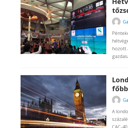
Hétv
tőzs
Ga
Pénteke
hétvége
hozott 
gazdasá
Lond
főbb
Ga
A londo
százalé
CAC-40 