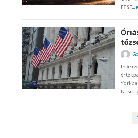
FTSE...
Óriá
tőzs
Ga
Indexve
értékpa
Yorkban
Nasdaq 
BEJEGYZÉSEK
LAPOZÁSA