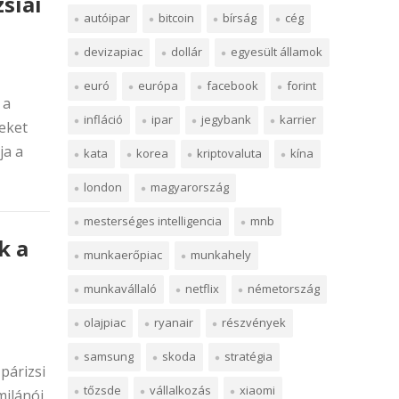
siai
autóipar
bitcoin
bírság
cég
devizapiac
dollár
egyesült államok
euró
európa
facebook
forint
 a
infláció
ipar
jegybank
karrier
eket
ja a
kata
korea
kriptovaluta
kína
london
magyarország
mesterséges intelligencia
mnb
k a
munkaerőpiac
munkahely
munkavállaló
netflix
németország
olajpiac
ryanair
részvények
samsung
skoda
stratégia
párizsi
tőzsde
vállalkozás
xiaomi
milánói