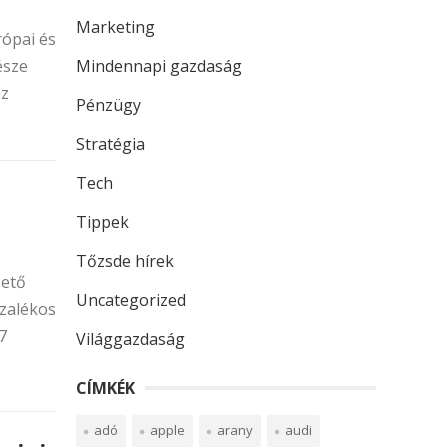
Marketing
rópai és
észe
Mindennapi gazdaság
az
Pénzügy
Stratégia
Tech
Tippek
Tőzsde hírek
zető
Uncategorized
ázalékos
7
Világgazdaság
CÍMKÉK
adó
apple
arany
audi