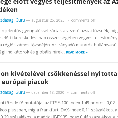
ége előtt vegyes teljesítmények az Áz
déken
zdasagi Guru
—
augusztus 25, 2023
comments off
n jelentős gyengüléssel zártak a vezető ázsiai tőzsdék, míg
 előtti kereskedési nap összességében vegyes teljesítmény
a régió számos tőzsdéjén. Az irányadó mutatók hullámvasút
gi indikátorok és globális hírek...
READ MORE »
on kivételével csökkenéssel nyitotta
 európai piacok
zdasagi Guru
—
december 18, 2020
comments off
ni tőzsde fő mutatója, az FTSE-100 index 1,49 pontos, 0,02
kos pluszban, míg a frankfurti DAX-index 0,11 százalékos, a 
0,29 százalékos, a madridi IBEX 35 index 0,46 százalékos, a 