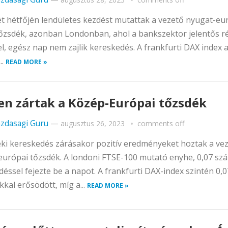
ét hétfőjén lendületes kezdést mutattak a vezető nyugat-eu
tőzsdék, azonban Londonban, ahol a bankszektor jelentős r
l, egész nap nem zajlik kereskedés. A frankfurti DAX index 
..
READ MORE »
en zártak a Közép-Európai tőzsdék
zdasagi Guru
—
augusztus 26, 2023
comments off
ki kereskedés zárásakor pozitív eredményeket hoztak a ve
urópai tőzsdék. A londoni FTSE-100 mutató enyhe, 0,07 sz
éssel fejezte be a napot. A frankfurti DAX-index szintén 0,0
kkal erősödött, míg a...
READ MORE »