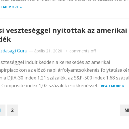
READ MORE »
si veszteséggel nyitottak az amerikai
dék
zdasagi Guru
—
április 21, 2020
comments off
szteséggel indult kedden a kereskedés az amerikai
pírpiacokon az előző napi árfolyamcsökkenés folytatásaké
 a DJIA-30 index 1,21 százalék, az S&P-500 index 1,68 százal
Composite index 1,02 százalék csökkenéssel...
READ MORE »
1
2
N