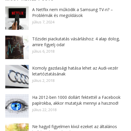
A Netflix nem működik a Samsung TV-n? –
Problémák és megoldások
július 7, 2024
Tőzsdei piackutatás vásárláshoz: 4 alap dolog,
amire figyelj oda!
július 6, 2018
Komoly gazdasági hatása lehet az Audi-vezér
letartóztatásának
július 2, 2018
Ha 2012-ben 1000 dollárt fektettél a Facebook
papírokba, akkor mutatjuk mennyi a hasznod!
július 22, 2018
Ne hagyd figyelmen kívül ezeket az általános