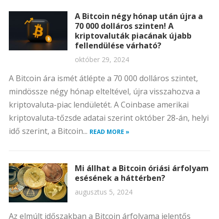
A Bitcoin négy hónap után újra a
70 000 dolláros szinten! A
kriptovaluták piacának újabb
fellendülése várható?
október 29, 2024
A Bitcoin ára ismét átlépte a 70 000 dolláros szintet,
mindössze négy hónap elteltével, újra visszahozva a
kriptovaluta-piac lendületét. A Coinbase amerikai
kriptovaluta-tőzsde adatai szerint október 28-án, helyi
idő szerint, a Bitcoin...
READ MORE »
Mi állhat a Bitcoin óriási árfolyam
esésének a háttérben?
augusztus 5, 2024
Az elmúlt időszakban a Bitcoin árfolyama jelentős