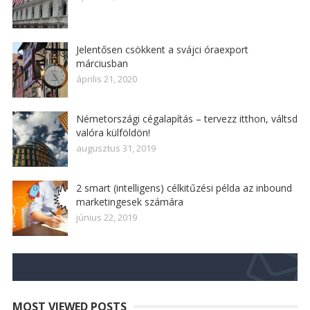
Jelentősen csökkent a svájci óraexport
márciusban
április 21, 2020
Németországi cégalapítás – tervezz itthon, váltsd
valóra külföldön!
augusztus 31, 2019
2 smart (intelligens) célkitűzési példa az inbound
marketingesek számára
június 22, 2019
MOST VIEWED POSTS