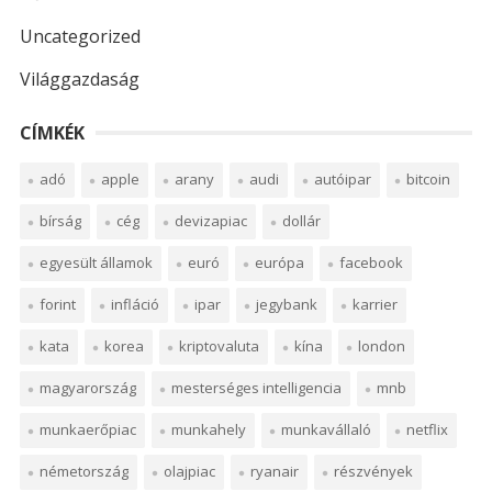
Uncategorized
Világgazdaság
CÍMKÉK
adó
apple
arany
audi
autóipar
bitcoin
bírság
cég
devizapiac
dollár
egyesült államok
euró
európa
facebook
forint
infláció
ipar
jegybank
karrier
kata
korea
kriptovaluta
kína
london
magyarország
mesterséges intelligencia
mnb
munkaerőpiac
munkahely
munkavállaló
netflix
németország
olajpiac
ryanair
részvények