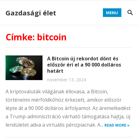
Gazdasági élet
MENU
Címke:
bitcoin
A Bitcoin új rekordot dönt és
először éri el a 90 000 dolláros
határt
november 13, 2024
A kriptovaluták világának éllovasa, a Bitcoin,
történelmi mérföldkőhöz érkezett, amikor először
lépte át a 90 000 dolláros árfolyamot. Az áremelkedést
a Trump-adminisztráció várható támogatása hajtja, új
lendületet adva a virtuális pénzpiacnak. A...
READ MORE »