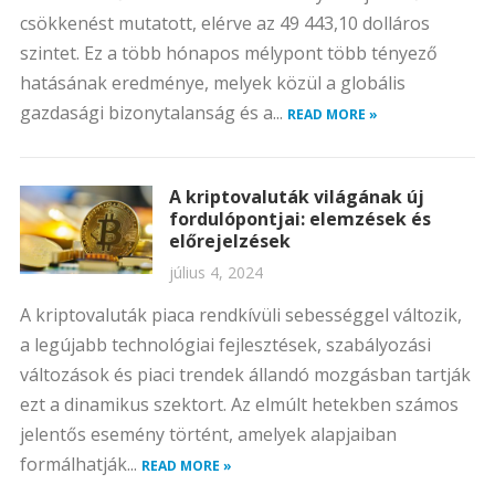
csökkenést mutatott, elérve az 49 443,10 dolláros
szintet. Ez a több hónapos mélypont több tényező
hatásának eredménye, melyek közül a globális
gazdasági bizonytalanság és a...
READ MORE »
A kriptovaluták világának új
fordulópontjai: elemzések és
előrejelzések
július 4, 2024
A kriptovaluták piaca rendkívüli sebességgel változik,
a legújabb technológiai fejlesztések, szabályozási
változások és piaci trendek állandó mozgásban tartják
ezt a dinamikus szektort. Az elmúlt hetekben számos
jelentős esemény történt, amelyek alapjaiban
formálhatják...
READ MORE »