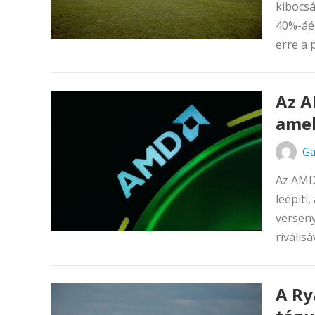
kibocsá
40%-áér
erre a 
Az A
amel
Ga
Az AMD 
leépíti
verseny
rivális
A Ry