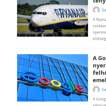
tény
Ga
A Ryana
csökken
nyeres
költsé
A Go
nyer
felh
emel
Ga
A Googl
pénzügy