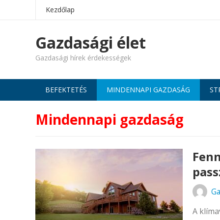
Kezdőlap
Gazdasági élet
Gazdasági hírek érdekességek
BEFEKTETÉS
MINDENNAPI GAZDASÁG
ST
Mindennapi gazdaság
Fenn
pass
Ga
A klíma