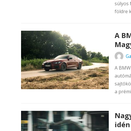
súlyos 
földre 
A BM
Mag
Ga
A BMW,
autómá
sajtókö
a prémi
Nagy
idén