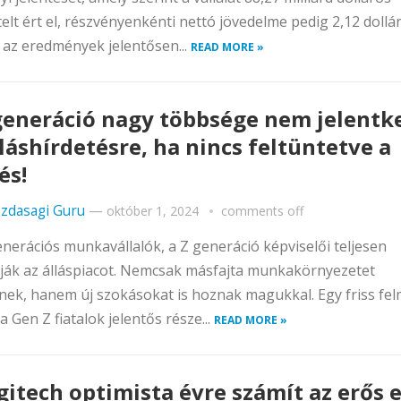
elt ért el, részvényenkénti nettó jövedelme pedig 2,12 dollár
k az eredmények jelentősen...
READ MORE »
generáció nagy többsége nem jelentk
lláshírdetésre, ha nincs feltüntetve a
és!
zdasagi Guru
—
október 1, 2024
comments off
enerációs munkavállalók, a Z generáció képviselői teljesen
tják az álláspiacot. Nemcsak másfajta munkakörnyezetet
nek, hanem új szokásokat is hoznak magukkal. Egy friss fe
 a Gen Z fiatalok jelentős része...
READ MORE »
gitech optimista évre számít az erős e