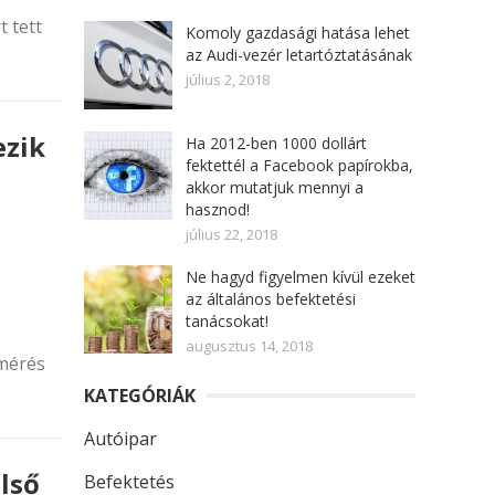
t tett
Komoly gazdasági hatása lehet
az Audi-vezér letartóztatásának
július 2, 2018
ezik
Ha 2012-ben 1000 dollárt
fektettél a Facebook papírokba,
akkor mutatjuk mennyi a
hasznod!
július 22, 2018
Ne hagyd figyelmen kívül ezeket
az általános befektetési
tanácsokat!
augusztus 14, 2018
lmérés
KATEGÓRIÁK
Autóipar
lső
Befektetés