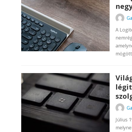
negy
Ga
A Logit
nemrég
amelyne
mögött 
Vilá
légi
szol
Ga
Július 
melynek