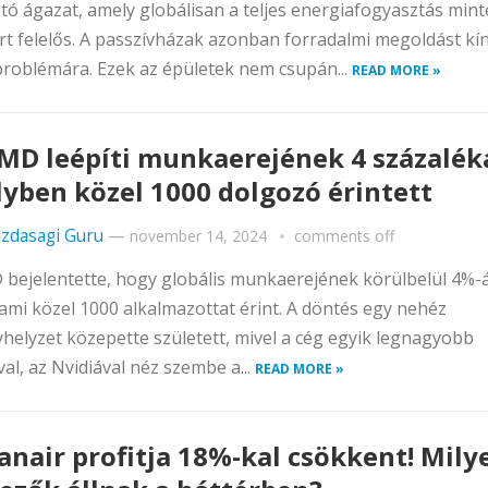
tó ágazat, amely globálisan a teljes energiafogyasztás min
t felelős. A passzívházak azonban forradalmi megoldást kí
problémára. Ezek az épületek nem csupán...
READ MORE »
MD leépíti munkaerejének 4 százalék
yben közel 1000 dolgozó érintett
zdasagi Guru
—
november 14, 2024
comments off
bejelentette, hogy globális munkaerejének körülbelül 4%-
, ami közel 1000 alkalmazottat érint. A döntés egy nehéz
helyzet közepette született, mivel a cég egyik legnagyobb
ával, az Nvidiával néz szembe a...
READ MORE »
anair profitja 18%-kal csökkent! Mily