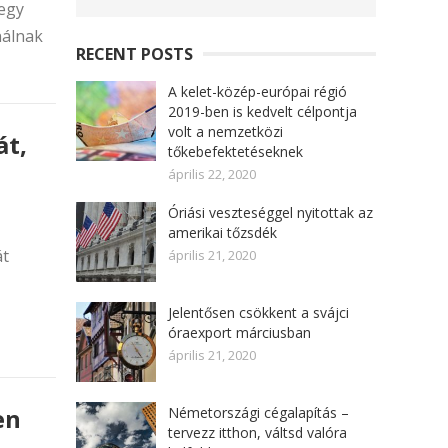
tegy
nálnak
RECENT POSTS
A kelet-közép-európai régió
2019-ben is kedvelt célpontja
volt a nemzetközi
át,
tőkebefektetéseknek
április 22, 2020
Óriási veszteséggel nyitottak az
amerikai tőzsdék
át
április 21, 2020
Jelentősen csökkent a svájci
óraexport márciusban
április 21, 2020
en
Németországi cégalapítás –
tervezz itthon, váltsd valóra