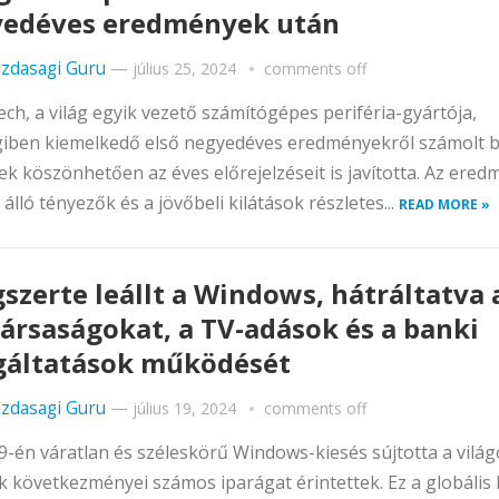
edéves eredmények után
zdasagi Guru
—
július 25, 2024
comments off
ech, a világ egyik vezető számítógépes periféria-gyártója,
iben kiemelkedő első negyedéves eredményekről számolt b
k köszönhetően az éves előrejelzéseit is javította. Az ere
álló tényezők és a jövőbeli kilátások részletes...
READ MORE »
gszerte leállt a Windows, hátráltatva 
társaságokat, a TV-adások és a banki
gáltatások működését
zdasagi Guru
—
július 19, 2024
comments off
19-én váratlan és széleskörű Windows-kiesés sújtotta a világ
 következményei számos iparágat érintettek. Ez a globális l