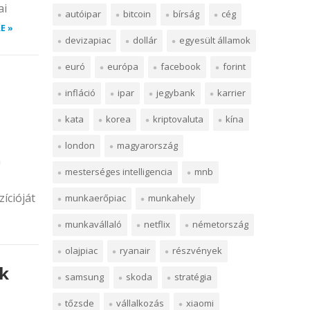
ai
autóipar
bitcoin
bírság
cég
E »
devizapiac
dollár
egyesült államok
euró
európa
facebook
forint
infláció
ipar
jegybank
karrier
kata
korea
kriptovaluta
kína
london
magyarország
m
mesterséges intelligencia
mnb
ícióját
munkaerőpiac
munkahely
munkavállaló
netflix
németország
olajpiac
ryanair
részvények
ak
samsung
skoda
stratégia
tőzsde
vállalkozás
xiaomi