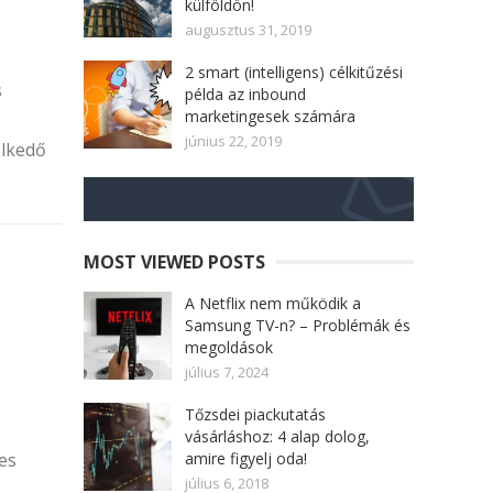
külföldön!
augusztus 31, 2019
2 smart (intelligens) célkitűzési
s
példa az inbound
marketingesek számára
június 22, 2019
elkedő
MOST VIEWED POSTS
A Netflix nem működik a
Samsung TV-n? – Problémák és
megoldások
július 7, 2024
Tőzsdei piackutatás
vásárláshoz: 4 alap dolog,
es
amire figyelj oda!
július 6, 2018