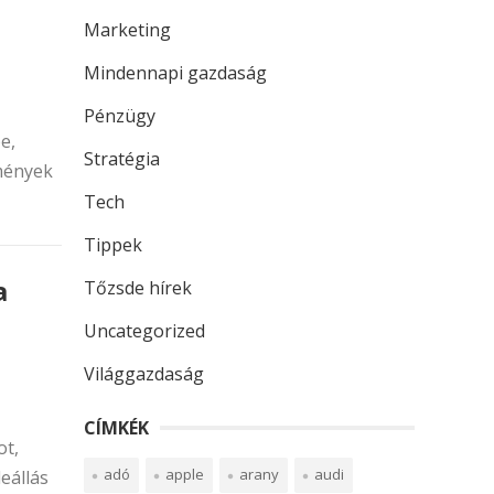
Marketing
Mindennapi gazdaság
Pénzügy
e,
Stratégia
dmények
Tech
Tippek
a
Tőzsde hírek
Uncategorized
Világgazdaság
CÍMKÉK
ot,
adó
apple
arany
audi
eállás