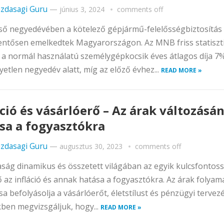
zdasagi Guru
—
június 3, 2024
comments off
ső negyedévében a kötelező gépjármű-felelősségbiztosítás
elentősen emelkedtek Magyarországon. Az MNB friss statiszt
 a normál használatú személygépkocsik éves átlagos díja 7%
yetlen negyedév alatt, míg az előző évhez...
READ MORE »
áció és vásárlóerő – Az árak változásá
sa a fogyasztókra
zdasagi Guru
—
augusztus 30, 2023
comments off
ság dinamikus és összetett világában az egyik kulcsfontos
 az infláció és annak hatása a fogyasztókra. Az árak folyam
sa befolyásolja a vásárlóerőt, életstílust és pénzügyi tervezé
ben megvizsgáljuk, hogy...
READ MORE »