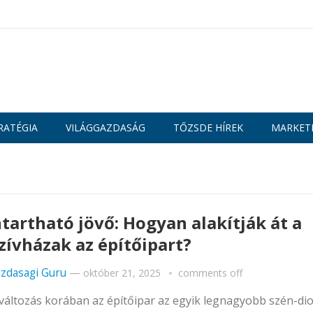
RATÉGIA
VILÁGGAZDASÁG
TŐZSDE HÍREK
MARKET
tartható jövő: Hogyan alakítják át a
zívházak az építőipart?
zdasagi Guru
—
október 21, 2025
comments off
változás korában az építőipar az egyik legnagyobb szén-dio