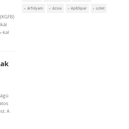
árfolyam
ázsia
építőipar
üzlet
 (KGFB)
ikái
-kal
nak
ságú
atos
st. A