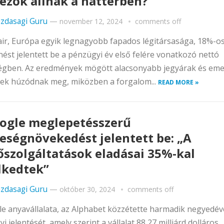
ezők állnak a háttérben?
zdasagi Guru
—
november 12, 2024
comments off
ir, Európa egyik legnagyobb fapados légitársasága, 18%-o
ést jelentett be a pénzügyi év első felére vonatkozó nettó
égben. Az eredmények mögött alacsonyabb jegyárak és em
gek húzódnak meg, miközben a forgalom...
READ MORE »
ogle meglepetésszerű
eségnövekedést jelentett be: „A
őszolgáltatások eladásai 35%-kal
kedtek”
zdasagi Guru
—
október 30, 2024
comments off
e anyavállalata, az Alphabet közzétette harmadik negyedév
i jelentését, amely szerint a vállalat 88,27 milliárd dolláros