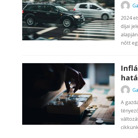
Ga
2024 el
díjai j
alapján
nőtt eg
Infl
hatá
Ga
A gazda
tényező
változá
cikkünk