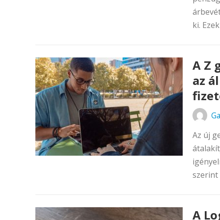
árbevét
ki. Eze
A Z 
az á
fizet
Ga
Az új g
átalakí
igényel
szerint
A Lo