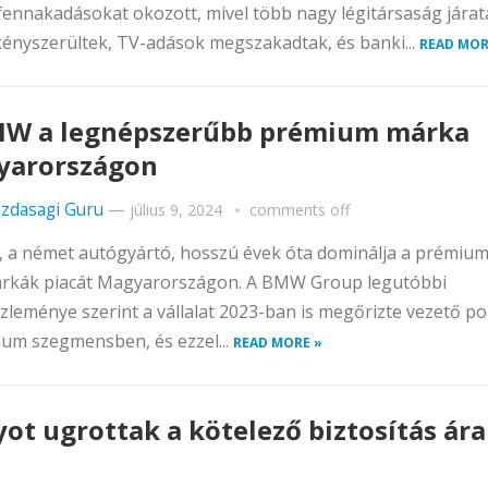
fennakadásokat okozott, mivel több nagy légitársaság járat
kényszerültek, TV-adások megszakadtak, és banki...
READ MOR
W a legnépszerűbb prémium márka
yarországon
zdasagi Guru
—
július 9, 2024
comments off
 a német autógyártó, hosszú évek óta dominálja a prémiu
rkák piacát Magyarországon. A BMW Group legutóbbi
zleménye szerint a vállalat 2023-ban is megőrizte vezető poz
um szegmensben, és ezzel...
READ MORE »
ot ugrottak a kötelező biztosítás ár