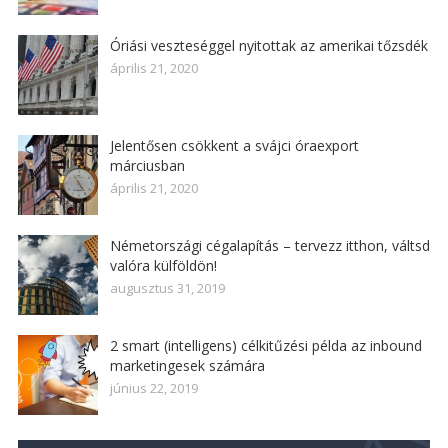
Óriási veszteséggel nyitottak az amerikai tőzsdék
április 21, 2020
Jelentősen csökkent a svájci óraexport
márciusban
április 21, 2020
Németországi cégalapítás – tervezz itthon, váltsd
valóra külföldön!
augusztus 31, 2019
2 smart (intelligens) célkitűzési példa az inbound
marketingesek számára
június 22, 2019