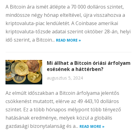
A Bitcoin ára ismét átlépte a 70 000 dolláros szintet,
mindössze négy hónap elteltével, újra visszahozva a
kriptovaluta-piac lendületét. A Coinbase amerikai
kriptovaluta-tőzsde adatai szerint október 28-án, helyi
idő szerint, a Bitcoin...
READ MORE »
Mi állhat a Bitcoin óriási árfolyam
esésének a háttérben?
augusztus 5, 2024
Az elmúlt időszakban a Bitcoin árfolyama jelentős
csökkenést mutatott, elérve az 49 443,10 dolláros
szintet. Ez a több hónapos mélypont több tényező
hatásának eredménye, melyek közül a globális
gazdasági bizonytalanság és a...
READ MORE »