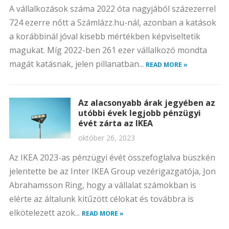
A vállalkozások száma 2022 óta nagyjából százezerrel
724 ezerre nőtt a Számlázz.hu-nál, azonban a katások
a korábbinál jóval kisebb mértékben képviseltetik
magukat. Míg 2022-ben 261 ezer vállalkozó mondta
magát katásnak, jelen pillanatban...
READ MORE »
Az alacsonyabb árak jegyében az
utóbbi évek legjobb pénzügyi
évét zárta az IKEA
október 26, 2023
Az IKEA 2023-as pénzügyi évét összefoglalva büszkén
jelentette be az Inter IKEA Group vezérigazgatója, Jon
Abrahamsson Ring, hogy a vállalat számokban is
elérte az általunk kitűzött célokat és továbbra is
elkötelezett azok...
READ MORE »