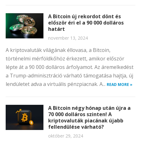
A Bitcoin új rekordot dönt és
először éri el a 90 000 dolláros
határt
november 13, 2024
A kriptovaluták világának éllovasa, a Bitcoin,
történelmi mérföldkőhöz érkezett, amikor először
lépte át a 90 000 dolláros árfolyamot. Az áremelkedést
a Trump-adminisztráció várható támogatása hajtja, új
lendületet adva a virtuális pénzpiacnak. A...
READ MORE »
A Bitcoin négy hónap után újra a
70 000 dolláros szinten! A
kriptovaluták piacának újabb
fellendülése várható?
október 29, 2024