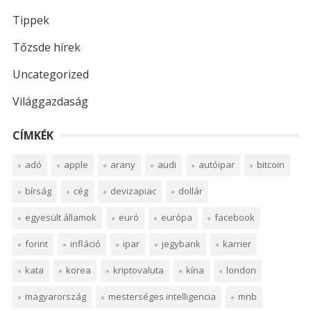
Tippek
Tőzsde hírek
Uncategorized
Világgazdaság
CÍMKÉK
adó
apple
arany
audi
autóipar
bitcoin
bírság
cég
devizapiac
dollár
egyesült államok
euró
európa
facebook
forint
infláció
ipar
jegybank
karrier
kata
korea
kriptovaluta
kína
london
magyarország
mesterséges intelligencia
mnb