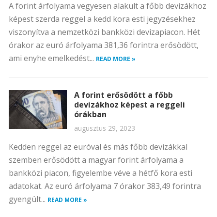
A forint árfolyama vegyesen alakult a főbb devizákhoz
képest szerda reggel a kedd kora esti jegyzésekhez
viszonyítva a nemzetközi bankközi devizapiacon. Hét
órakor az euró árfolyama 381,36 forintra erősödött,
ami enyhe emelkedést...
READ MORE »
A forint erősödött a főbb
devizákhoz képest a reggeli
órákban
augusztus 29, 2023
Kedden reggel az euróval és más főbb devizákkal
szemben erősödött a magyar forint árfolyama a
bankközi piacon, figyelembe véve a hétfő kora esti
adatokat. Az euró árfolyama 7 órakor 383,49 forintra
gyengült...
READ MORE »