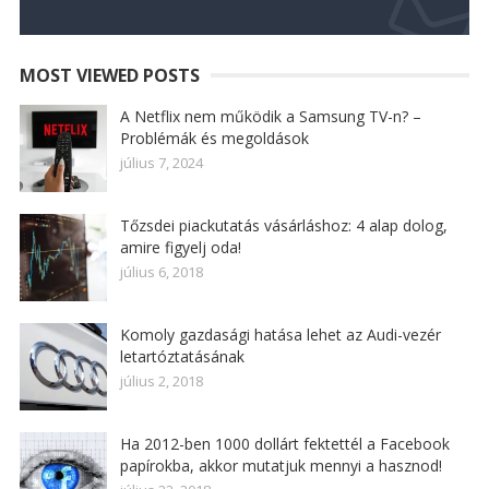
MOST VIEWED POSTS
A Netflix nem működik a Samsung TV-n? –
Problémák és megoldások
július 7, 2024
Tőzsdei piackutatás vásárláshoz: 4 alap dolog,
amire figyelj oda!
július 6, 2018
Komoly gazdasági hatása lehet az Audi-vezér
letartóztatásának
július 2, 2018
Ha 2012-ben 1000 dollárt fektettél a Facebook
papírokba, akkor mutatjuk mennyi a hasznod!