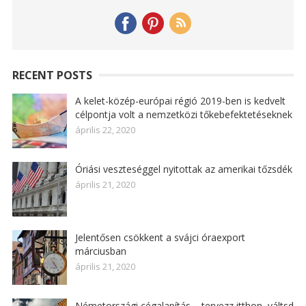
RECENT POSTS
A kelet-közép-európai régió 2019-ben is kedvelt
célpontja volt a nemzetközi tőkebefektetéseknek
április 22, 2020
Óriási veszteséggel nyitottak az amerikai tőzsdék
április 21, 2020
Jelentősen csökkent a svájci óraexport
márciusban
április 21, 2020
Németországi cégalapítás – tervezz itthon, váltsd