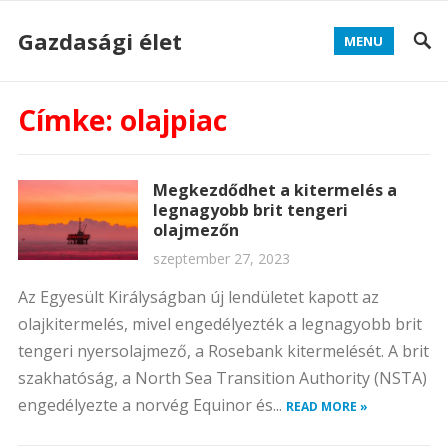
Gazdasági élet
MENU
Címke:
olajpiac
Megkezdődhet a kitermelés a
legnagyobb brit tengeri
olajmezőn
szeptember 27, 2023
Az Egyesült Királyságban új lendületet kapott az
olajkitermelés, mivel engedélyezték a legnagyobb brit
tengeri nyersolajmező, a Rosebank kitermelését. A brit
szakhatóság, a North Sea Transition Authority (NSTA)
engedélyezte a norvég Equinor és...
READ MORE »