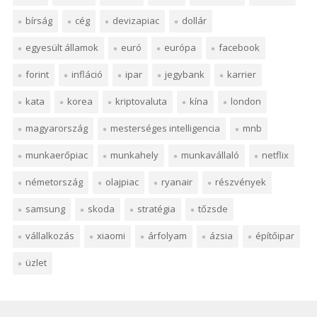
bírság
cég
devizapiac
dollár
egyesült államok
euró
európa
facebook
forint
infláció
ipar
jegybank
karrier
kata
korea
kriptovaluta
kína
london
magyarország
mesterséges intelligencia
mnb
munkaerőpiac
munkahely
munkavállaló
netflix
németország
olajpiac
ryanair
részvények
samsung
skoda
stratégia
tőzsde
vállalkozás
xiaomi
árfolyam
ázsia
építőipar
üzlet