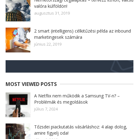
valóra külföldön!
augusztus 31, 2019
2 smart (intelligens) célkitűzési példa az inbound
marketingesek számára
június 22, 2019
MOST VIEWED POSTS
A Netflix nem működik a Samsung TV-n? –
Problémák és megoldások
július 7, 2024
Tőzsdei piackutatás vásárláshoz: 4 alap dolog,
amire figyelj oda!