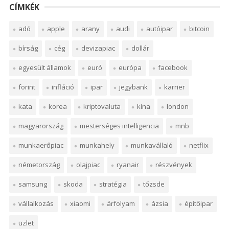
CÍMKÉK
adó
apple
arany
audi
autóipar
bitcoin
bírság
cég
devizapiac
dollár
egyesült államok
euró
európa
facebook
forint
infláció
ipar
jegybank
karrier
kata
korea
kriptovaluta
kína
london
magyarország
mesterséges intelligencia
mnb
munkaerőpiac
munkahely
munkavállaló
netflix
németország
olajpiac
ryanair
részvények
samsung
skoda
stratégia
tőzsde
vállalkozás
xiaomi
árfolyam
ázsia
építőipar
üzlet