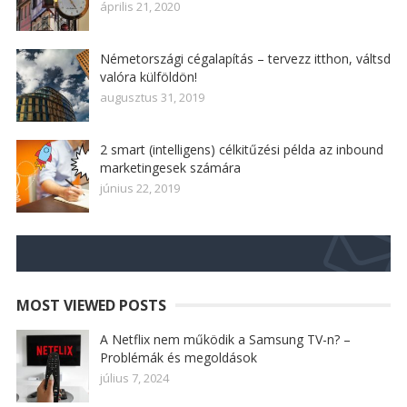
április 21, 2020
Németországi cégalapítás – tervezz itthon, váltsd
valóra külföldön!
augusztus 31, 2019
2 smart (intelligens) célkitűzési példa az inbound
marketingesek számára
június 22, 2019
MOST VIEWED POSTS
A Netflix nem működik a Samsung TV-n? –
Problémák és megoldások
július 7, 2024