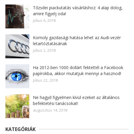
Tőzsdei piackutatás vásárláshoz: 4 alap dolog,
amire figyelj oda!
július 6, 2018
Komoly gazdasági hatása lehet az Audi-vezér
letartóztatásának
július 2, 2018
Ha 2012-ben 1000 dollárt fektettél a Facebook
papírokba, akkor mutatjuk mennyi a hasznod!
július 22, 2018
Ne hagyd figyelmen kívül ezeket az általános
befektetési tanácsokat!
augusztus 14, 2018
KATEGÓRIÁK