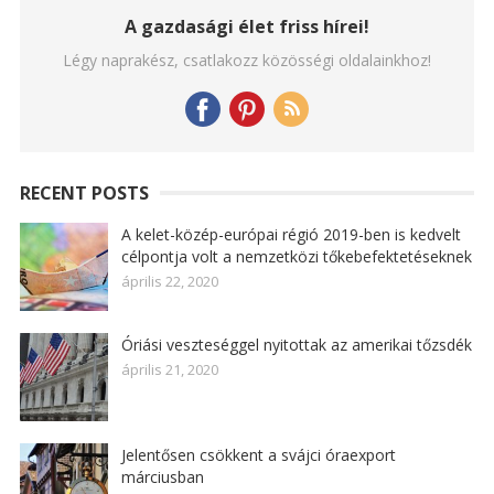
A gazdasági élet friss hírei!
Légy naprakész, csatlakozz közösségi oldalainkhoz!
RECENT POSTS
A kelet-közép-európai régió 2019-ben is kedvelt
célpontja volt a nemzetközi tőkebefektetéseknek
április 22, 2020
Óriási veszteséggel nyitottak az amerikai tőzsdék
április 21, 2020
Jelentősen csökkent a svájci óraexport
márciusban