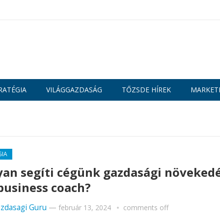
RATÉGIA
VILÁGGAZDASÁG
TŐZSDE HÍREK
MARKET
GIA
an segíti cégünk gazdasági növeked
business coach?
zdasagi Guru
—
február 13, 2024
comments off