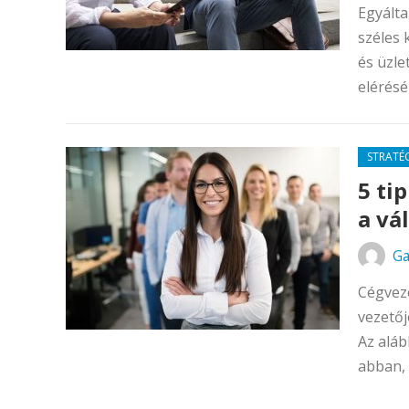
Egyálta
széles 
és üzle
elérésé
STRATÉ
5 ti
a vá
Ga
Cégveze
vezetőj
Az aláb
abban, 