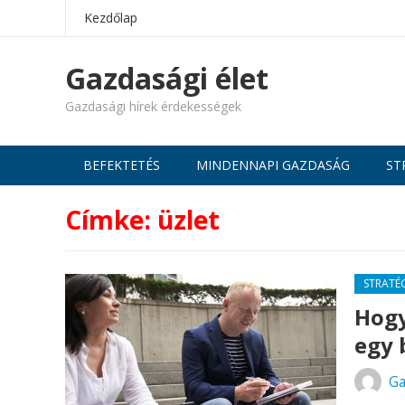
Kezdőlap
Gazdasági élet
Gazdasági hírek érdekességek
BEFEKTETÉS
MINDENNAPI GAZDASÁG
ST
Címke:
üzlet
STRATÉ
Hogy
egy 
Ga