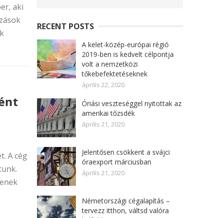
er, aki
ozások
RECENT POSTS
ok
A kelet-közép-európai régió
2019-ben is kedvelt célpontja
volt a nemzetközi
tőkebefektetéseknek
április 22, 2020
ént
Óriási veszteséggel nyitottak az
amerikai tőzsdék
április 21, 2020
Jelentősen csökkent a svájci
t. A cég
óraexport márciusban
tunk.
április 21, 2020
tenek
Németországi cégalapítás –
tervezz itthon, váltsd valóra