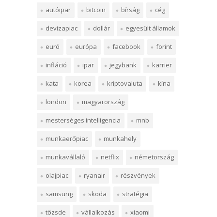
autóipar
bitcoin
bírság
cég
devizapiac
dollár
egyesült államok
euró
európa
facebook
forint
infláció
ipar
jegybank
karrier
kata
korea
kriptovaluta
kína
london
magyarország
mesterséges intelligencia
mnb
munkaerőpiac
munkahely
munkavállaló
netflix
németország
olajpiac
ryanair
részvények
samsung
skoda
stratégia
tőzsde
vállalkozás
xiaomi