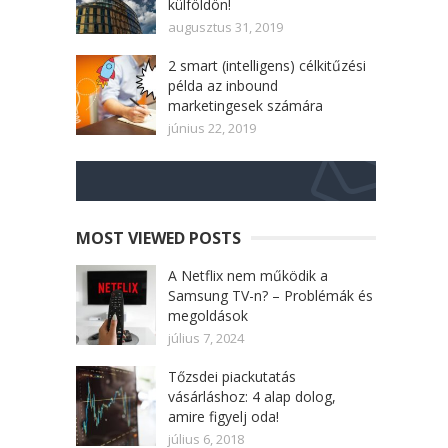
külföldön!
augusztus 31, 2019
2 smart (intelligens) célkitűzési
példa az inbound
marketingesek számára
június 22, 2019
MOST VIEWED POSTS
A Netflix nem működik a
Samsung TV-n? – Problémák és
megoldások
július 7, 2024
Tőzsdei piackutatás
vásárláshoz: 4 alap dolog,
amire figyelj oda!
július 6, 2018