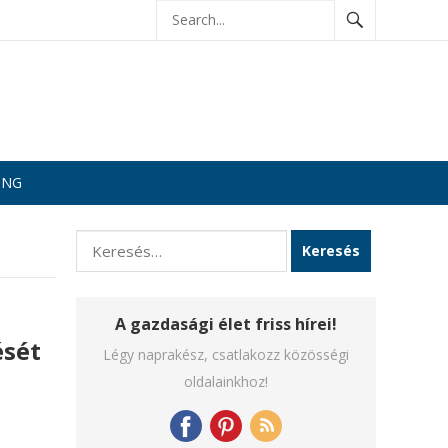
ING
Keresés:
A gazdasági élet friss hírei!
ését
Légy naprakész, csatlakozz közösségi
oldalainkhoz!