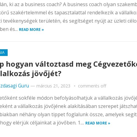
lán, ki az a business coach? A business coach olyan szakemb
körű szakértelemmel és tapasztalattal rendelkezik a vállalk
ti tevékenységek területén, és segítséget nyújt az üzleti cél
ben és...
READ MORE »
GIA
pp hogyan változtasd meg Cégvezetők
llalkozás jövőjét?
zdasagi Guru
—
március 21, 2023
comments off
tőként sokféle módon befolyásolhatjuk a vállalkozás jövőjé
eként a vállalkozás jövőjének alakításában szerepet játszha
biakban néhány olyan tippet foglalunk össze, amelyek segí
hogy elérjük céljainkat a jövőben. 1....
READ MORE »