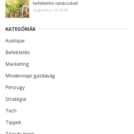
befektetési tanácsokat!
augusztus 14, 2018
KATEGÓRIÁK
Autóipar
Befektetés
Marketing
Mindennapi gazdaság
Pénzügy
Stratégia
Tech
Tippek