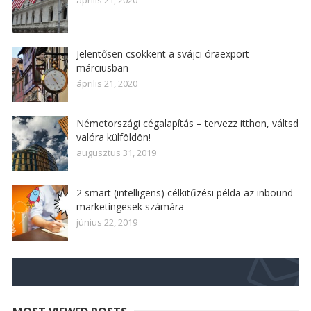
április 21, 2020
Jelentősen csökkent a svájci óraexport
márciusban
április 21, 2020
Németországi cégalapítás – tervezz itthon, váltsd
valóra külföldön!
augusztus 31, 2019
2 smart (intelligens) célkitűzési példa az inbound
marketingesek számára
június 22, 2019