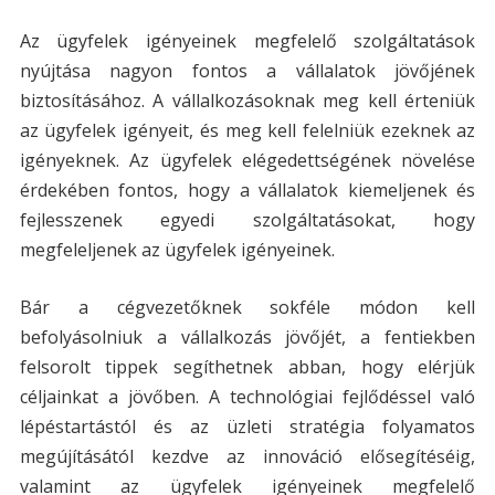
Az ügyfelek igényeinek megfelelő szolgáltatások
nyújtása nagyon fontos a vállalatok jövőjének
biztosításához. A vállalkozásoknak meg kell érteniük
az ügyfelek igényeit, és meg kell felelniük ezeknek az
igényeknek. Az ügyfelek elégedettségének növelése
érdekében fontos, hogy a vállalatok kiemeljenek és
fejlesszenek egyedi szolgáltatásokat, hogy
megfeleljenek az ügyfelek igényeinek.
Bár a cégvezetőknek sokféle módon kell
befolyásolniuk a vállalkozás jövőjét, a fentiekben
felsorolt tippek segíthetnek abban, hogy elérjük
céljainkat a jövőben. A technológiai fejlődéssel való
lépéstartástól és az üzleti stratégia folyamatos
megújításától kezdve az innováció elősegítéséig,
valamint az ügyfelek igényeinek megfelelő