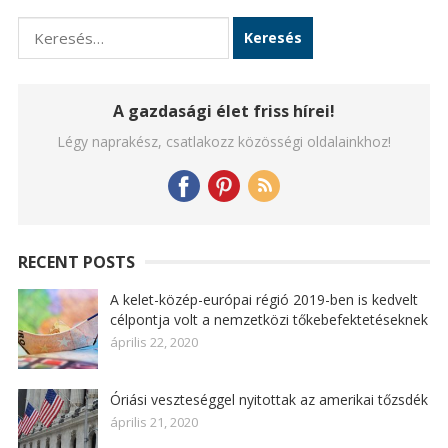
Keresés:
A gazdasági élet friss hírei!
Légy naprakész, csatlakozz közösségi oldalainkhoz!
RECENT POSTS
A kelet-közép-európai régió 2019-ben is kedvelt
célpontja volt a nemzetközi tőkebefektetéseknek
április 22, 2020
Óriási veszteséggel nyitottak az amerikai tőzsdék
április 21, 2020