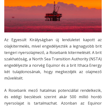
Az Egyesült Királyságban új lendületet kapott az
olajkitermelés, mivel engedélyezték a legnagyobb brit
tengeri nyersolajmező, a Rosebank kitermelését. A brit
szakhatóság, a North Sea Transition Authority (NSTA)
engedélyezte a norvég Equinor és a brit Ithaca Energy
két tulajdonosának, hogy megkezdjék az olajmező
művelését.
A Rosebank mező hatalmas potenciállal rendelkezik,
és eddigi becslések szerint akár 500 millió hordó
nyersolajat is tartalmazhat. Azonban az Equinor