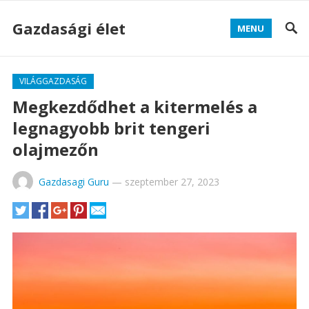
Gazdasági élet
MENU
VILÁGGAZDASÁG
Megkezdődhet a kitermelés a
legnagyobb brit tengeri
olajmezőn
Gazdasagi Guru
—
szeptember 27, 2023