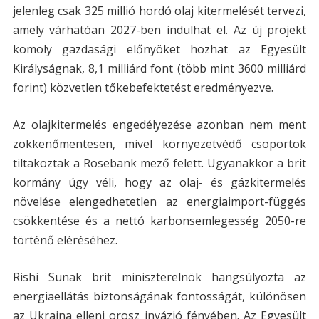
jelenleg csak 325 millió hordó olaj kitermelését tervezi,
amely várhatóan 2027-ben indulhat el. Az új projekt
komoly gazdasági előnyöket hozhat az Egyesült
Királyságnak, 8,1 milliárd font (több mint 3600 milliárd
forint) közvetlen tőkebefektetést eredményezve.
Az olajkitermelés engedélyezése azonban nem ment
zökkenőmentesen, mivel környezetvédő csoportok
tiltakoztak a Rosebank mező felett. Ugyanakkor a brit
kormány úgy véli, hogy az olaj- és gázkitermelés
növelése elengedhetetlen az energiaimport-függés
csökkentése és a nettó karbonsemlegesség 2050-re
történő eléréséhez.
Rishi Sunak brit miniszterelnök hangsúlyozta az
energiaellátás biztonságának fontosságát, különösen
az Ukrajna elleni orosz invázió fényében. Az Egyesült