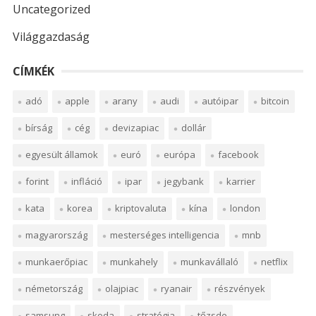
Uncategorized
Világgazdaság
CÍMKÉK
adó
apple
arany
audi
autóipar
bitcoin
bírság
cég
devizapiac
dollár
egyesült államok
euró
európa
facebook
forint
infláció
ipar
jegybank
karrier
kata
korea
kriptovaluta
kína
london
magyarország
mesterséges intelligencia
mnb
munkaerőpiac
munkahely
munkavállaló
netflix
németország
olajpiac
ryanair
részvények
samsung
skoda
stratégia
tőzsde