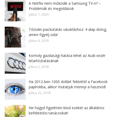
A Netflix nem működik a Samsung TV-n? –
Problémák és megoldások
július 7, 2024
Tőzsdei piackutatás vásárláshoz: 4 alap dolog,
amire figyelj oda!
július 6, 2018
Komoly gazdasági hatása lehet az Audi-vezér
letartóztatásának
július 2, 2018
Ha 2012-ben 1000 dollárt fektettél a Facebook
papírokba, akkor mutatjuk mennyi a hasznod!
július 22, 2018
Ne hagyd figyelmen kívül ezeket az általános
befektetési tanácsokat!