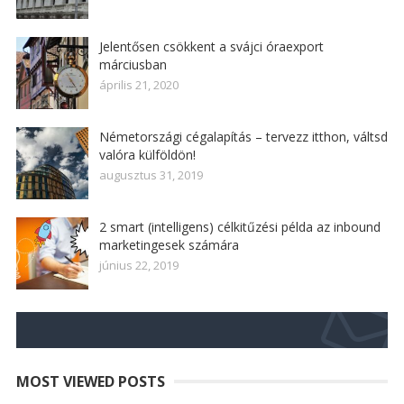
Jelentősen csökkent a svájci óraexport
márciusban
április 21, 2020
Németországi cégalapítás – tervezz itthon, váltsd
valóra külföldön!
augusztus 31, 2019
2 smart (intelligens) célkitűzési példa az inbound
marketingesek számára
június 22, 2019
MOST VIEWED POSTS