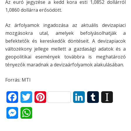
Az euró jegyzése a kedd kora esti 1,0852 dollárról
1,0860 dollárra erősödött.
Az árfolyamok ingadozása az aktuális devizapiaci
mozgásokra utal, amelyek befolyásolhatják a
befektetők és kereskedők döntéseit. A devizapiacok
változékony jellege mellett a gazdasági adatok és a
geopolitikai események továbbra is meghatározó
tényezők maradnak a devizaárfolyamok alakulásában.
Forrás: MTI
F
T
P
L
T
I
a
w
i
i
u
n
M
W
c
i
n
n
m
s
e
h