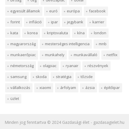
egyesült államok
euró
európa
facebook
forint
infláció
ipar
jegybank
karrier
kata
korea
kriptovaluta
kína
london
magyarország
mesterséges intelligencia
mnb
munkaerőpiac
munkahely
munkavállaló
netflix
németország
olajpiac
ryanair
részvények
samsung
skoda
stratégia
tőzsde
vállalkozás
xiaomi
árfolyam
ázsia
építőipar
üzlet
Minden jog fenntartva © 2024
Gazdasági élet
- gazdasagielet.hu