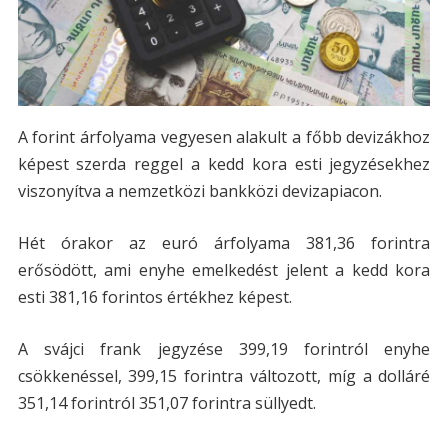
A forint árfolyama vegyesen alakult a főbb devizákhoz
képest szerda reggel a kedd kora esti jegyzésekhez
viszonyítva a nemzetközi bankközi devizapiacon.
Hét órakor az euró árfolyama 381,36 forintra
erősödött, ami enyhe emelkedést jelent a kedd kora
esti 381,16 forintos értékhez képest.
A svájci frank jegyzése 399,19 forintról enyhe
csökkenéssel, 399,15 forintra változott, míg a dolláré
351,14 forintról 351,07 forintra süllyedt.