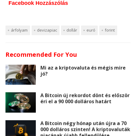
e
t
t
k
b
t
Facebook Hozzászólás
s
a
b
t
e
e
l
a
s
t
o
e
r
d
r
p
e
s
árfolyam
devizapiac
dollár
euró
forint
o
r
e
I
a
n
A
k
s
n
p
Recommended For You
g
p
t
e
e
p
Mi az a kriptovaluta és mégis mire
jó?
r
r
A Bitcoin új rekordot dönt és először
éri el a 90 000 dolláros határt
A Bitcoin négy hónap után újra a 70
000 dolláros szinten! A kriptovaluták
piacának újabb fellendülése