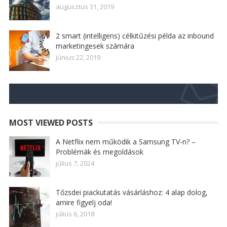
augusztus 31, 2019
2 smart (intelligens) célkitűzési példa az inbound
marketingesek számára
június 22, 2019
MOST VIEWED POSTS
A Netflix nem működik a Samsung TV-n? –
Problémák és megoldások
július 7, 2024
Tőzsdei piackutatás vásárláshoz: 4 alap dolog,
amire figyelj oda!
július 6, 2018