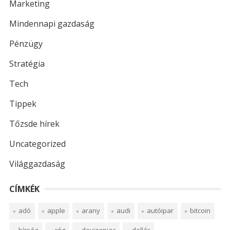
Marketing
Mindennapi gazdaság
Pénzügy
Stratégia
Tech
Tippek
Tőzsde hírek
Uncategorized
Világgazdaság
CÍMKÉK
adó
apple
arany
audi
autóipar
bitcoin
bírság
cég
devizapiac
dollár