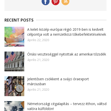
RECENT POSTS
A kelet-közép-európai régió 2019-ben is kedvelt
célpontja volt a nemzetközi tőkebefektetéseknek
április 22, 2020
Óriási veszteséggel nyitottak az amerikai tőzsdék
április 21, 2020
Jelentősen csökkent a svájci óraexport
márciusban
április 21, 2020
Németországi cégalapítás – tervezz itthon, váltsd
valóra külföldön!