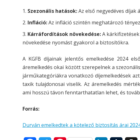
Szezonális hatások:
Az első negyedéves díjak 
Infláció:
Az infláció szintén meghatározó tényez
Kárráfordítások növekedése:
A kárkifizetések
növekedése nyomást gyakorol a biztosítókra.
A KGFB díjainak jelentős emelkedése 2024 els
áremelkedés okai között szerepelnek a szezonális
járműkategóriákra vonatkozó díjemelkedések azt 
taxik tulajdonosai viselik. Az áremelkedés mér
ami hosszú távon fenntarthatatlan lehet, és továb
Forrás:
Durván emelkedtek a kötelező biztosítás árai 202