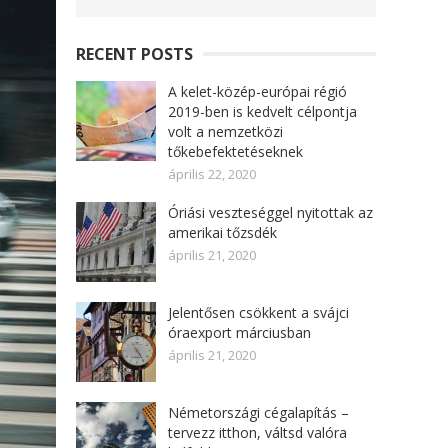
RECENT POSTS
A kelet-közép-európai régió
2019-ben is kedvelt célpontja
volt a nemzetközi
tőkebefektetéseknek
április 22, 2020
Óriási veszteséggel nyitottak az
amerikai tőzsdék
április 21, 2020
Jelentősen csökkent a svájci
óraexport márciusban
április 21, 2020
Németországi cégalapítás –
tervezz itthon, váltsd valóra