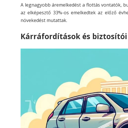
A legnagyobb áremelkedést a flottás vontatók, bus
az elképesztő 33%-os emelkedtek az előző évhez 
növekedést mutattak.
Kárráfordítások és biztosító