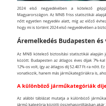
2024 első negyedévében a kötelező gépjárm
Magyarországon. Az MNB friss statisztikái alapj
nőtt egyetlen negyedév alatt, míg az előző évh
hogy mi is történt 2024 első negyedévében a bizto
Áremelkedés Budapesten és 
Az MNB kötelező biztosítási statisztikái alapján
között. Budapesten az átlagos éves díjak 7%-kal
12%-os volt, így az átlagos díj 52.407 Ft-ra nőtt
vonatkozik, hanem más járműkategóriákra is, ahol 
A különböző járműkategóriák díj
Az alábbi táblázat mutatja a különböző járműka
jármű kategória közötti összehasonlításban akár 3