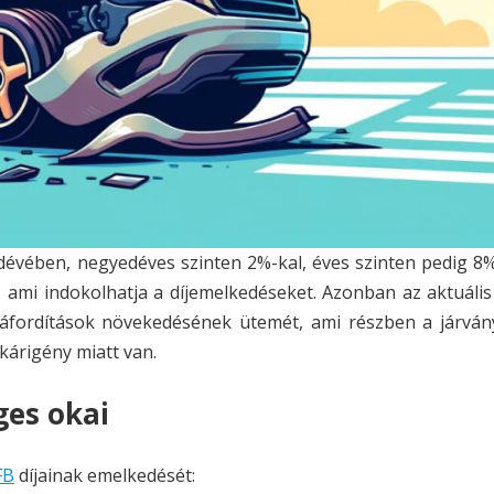
dévében, negyedéves szinten 2%-kal, éves szinten pedig 8%
, ami indokolhatja a díjemelkedéseket. Azonban az aktuáli
áfordítások növekedésének ütemét, ami részben a járvány
kárigény miatt van.
ges okai
FB
díjainak emelkedését: