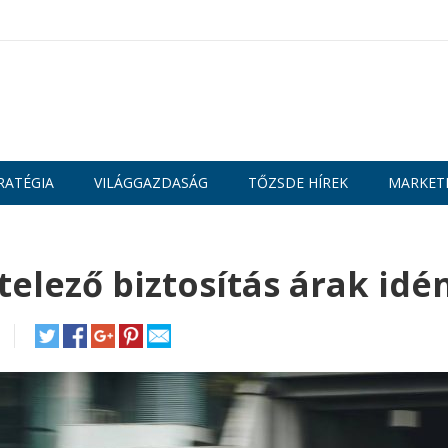
RATÉGIA
VILÁGGAZDASÁG
TŐZSDE HÍREK
MARKET
elező biztosítás árak idé