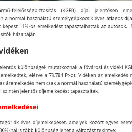
ű-felelősségbiztosítás (KGFB) díjai jelentősen eme
án a normál használatú személygépkocsik éves átlagos díj
ez képest 11%-os emelkedést tapasztalhattak az autósok. 
sítók háza táján.
vidéken
 jelentős különbségek mutatkoznak a fővárosi és vidéki KG
 emelkedtek, elérve a 79.784 Ft-ot. Vidéken az emelkedés
. Ez az áremelkedés nem csak a normál használatú személygép
szintén jelentős díjemelkedést tapasztaltak.
emelkedései
tegóriák éves díjemelkedését, amelyek között egyes eset
0%-nál is több különbség lehet a változást tekintve: