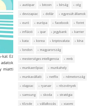
autóipar
bitcoin
bírság
cég
devizapiac
dollár
egyesült államok
euró
európa
facebook
forint
infláció
ipar
jegybank
karrier
kata
korea
kriptovaluta
kína
london
magyarország
-kal. Ez
mesterséges intelligencia
mnb
s adatok
munkaerőpiac
munkahely
 miatti
munkavállaló
netflix
németország
olajpiac
ryanair
részvények
samsung
skoda
stratégia
tőzsde
vállalkozás
xiaomi