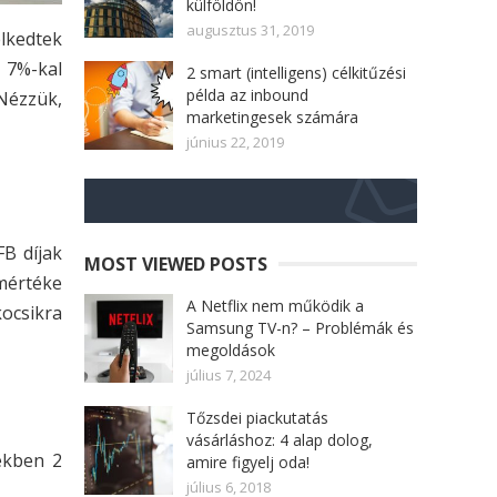
külföldön!
augusztus 31, 2019
lkedtek
a 7%-kal
2 smart (intelligens) célkitűzési
példa az inbound
Nézzük,
marketingesek számára
június 22, 2019
FB díjak
MOST VIEWED POSTS
 mértéke
A Netflix nem működik a
kocsikra
Samsung TV-n? – Problémák és
megoldások
július 7, 2024
Tőzsdei piackutatás
vásárláshoz: 4 alap dolog,
ekben 2
amire figyelj oda!
július 6, 2018