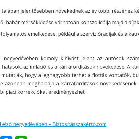
általában jelentősebben növekednek az év többi részéhez ké
ő, habár mérséklődése várhatóan konszolidálja majd a díjak
 folyamatos emelkedése, például a szerviz óradíjak és alkat
ő negyedévében komoly kihívást jelent az autósok szám
 hatások, az infláció és a kárráfordítások növekedése. A k
mutatják, hogy a legnagyobb terhet a flottás vontatók, b
téke azonban meghaladja a kárráfordítások növekedésének 
bi piaci korrekciókat eredményezhet.
4 első negyedévében – Biztosításszakértő.com