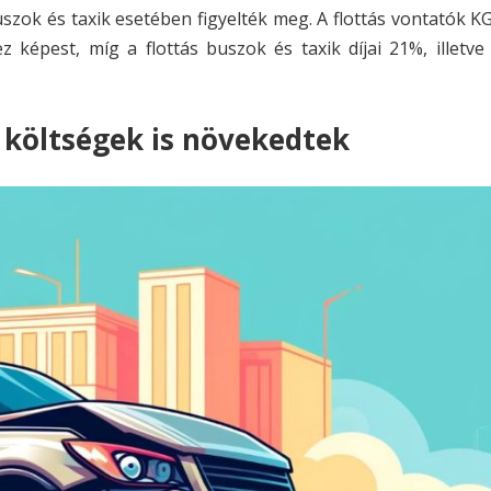
zok és taxik esetében figyelték meg. A flottás vontatók KG
képest, míg a flottás buszok és taxik díjai 21%, illetve
i költségek is növekedtek