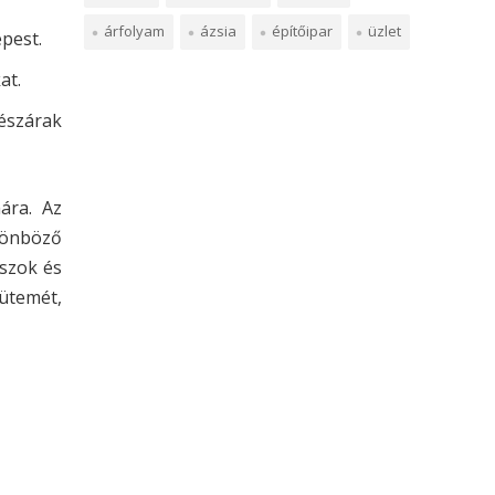
árfolyam
ázsia
építőipar
üzlet
pest.
at.
részárak
ára. Az
ülönböző
uszok és
ütemét,