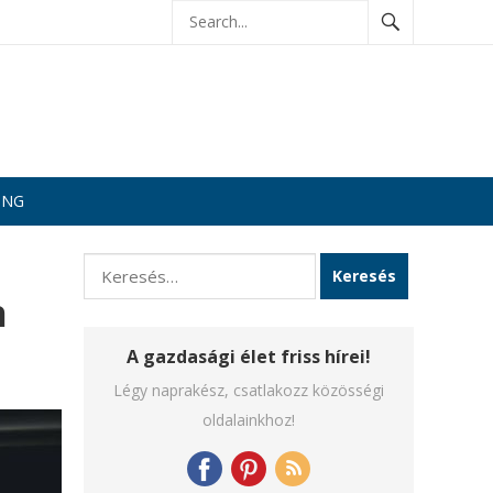
ING
Keresés:
n
A gazdasági élet friss hírei!
Légy naprakész, csatlakozz közösségi
oldalainkhoz!