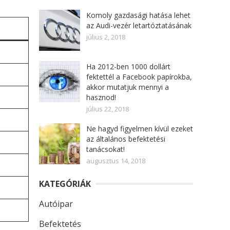
Komoly gazdasági hatása lehet
az Audi-vezér letartóztatásának
július 2, 2018
Ha 2012-ben 1000 dollárt
fektettél a Facebook papírokba,
akkor mutatjuk mennyi a
hasznod!
július 22, 2018
Ne hagyd figyelmen kívül ezeket
az általános befektetési
tanácsokat!
augusztus 14, 2018
KATEGÓRIÁK
Autóipar
Befektetés