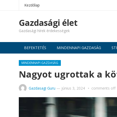
Kezdőlap
Gazdasági élet
Gazdasági hírek érdekességek
BEFEKTETÉS
MINDENNAPI GAZDASÁG
ST
MINDENNAPI GAZDASÁG
Nagyot ugrottak a köt
Gazdasagi Guru
—
június 3, 2024
comments off