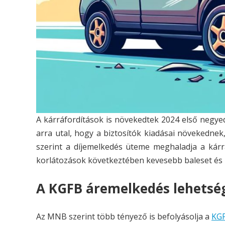
A kárráfordítások is növekedtek 2024 első negye
arra utal, hogy a biztosítók kiadásai növekednek
szerint a díjemelkedés üteme meghaladja a kárr
korlátozások következtében kevesebb baleset és 
A KGFB áremelkedés lehetsé
Az MNB szerint több tényező is befolyásolja a
KG