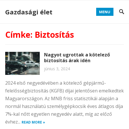
Gazdasági élet
MENU
Címke:
Biztosítás
Nagyot ugrottak a kötelező
biztosítás árak idén
június 3, 2024
2024 első negyedévében a kötelező gépjármű-
felelősségbiztosítás (KGFB) díjai jelentősen emelkedtek
Magyarországon. Az MNB friss statisztikái alapján a
normál használatú személygépkocsik éves átlagos díja
7%-kal nőtt egyetlen negyedév alatt, míg az előző
évhez...
READ MORE »