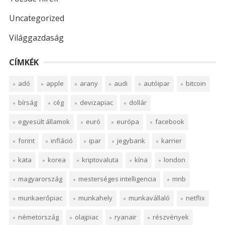
Uncategorized
Világgazdaság
CÍMKÉK
adó
apple
arany
audi
autóipar
bitcoin
bírság
cég
devizapiac
dollár
egyesült államok
euró
európa
facebook
forint
infláció
ipar
jegybank
karrier
kata
korea
kriptovaluta
kína
london
magyarország
mesterséges intelligencia
mnb
munkaerőpiac
munkahely
munkavállaló
netflix
németország
olajpiac
ryanair
részvények