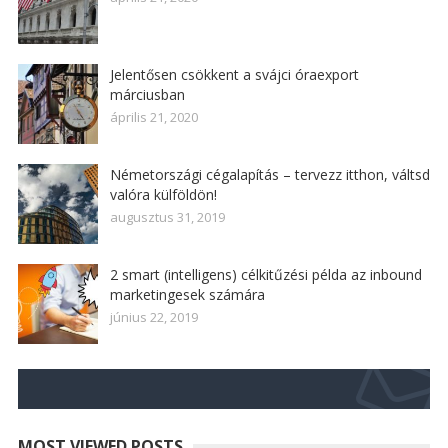
Jelentősen csökkent a svájci óraexport
márciusban
április 21, 2020
Németországi cégalapítás – tervezz itthon, váltsd
valóra külföldön!
augusztus 31, 2019
2 smart (intelligens) célkitűzési példa az inbound
marketingesek számára
június 22, 2019
MOST VIEWED POSTS