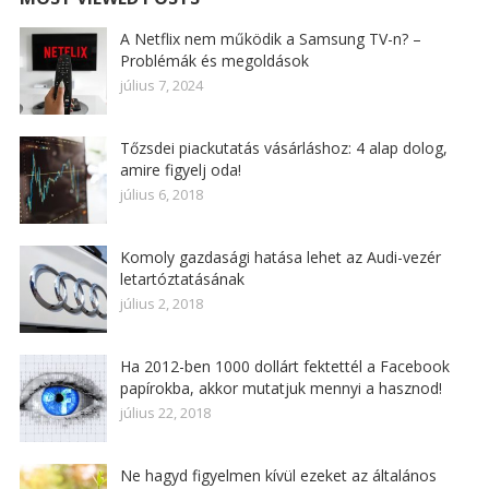
A Netflix nem működik a Samsung TV-n? –
Problémák és megoldások
július 7, 2024
Tőzsdei piackutatás vásárláshoz: 4 alap dolog,
amire figyelj oda!
július 6, 2018
Komoly gazdasági hatása lehet az Audi-vezér
letartóztatásának
július 2, 2018
Ha 2012-ben 1000 dollárt fektettél a Facebook
papírokba, akkor mutatjuk mennyi a hasznod!
július 22, 2018
Ne hagyd figyelmen kívül ezeket az általános