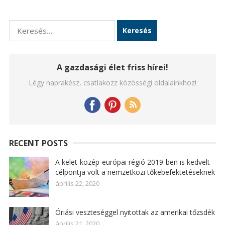
Keresés:
A gazdasági élet friss hírei!
Légy naprakész, csatlakozz közösségi oldalainkhoz!
RECENT POSTS
A kelet-közép-európai régió 2019-ben is kedvelt
célpontja volt a nemzetközi tőkebefektetéseknek
április 22, 2020
Óriási veszteséggel nyitottak az amerikai tőzsdék
április 21, 2020