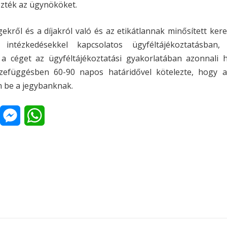
zték az ügynököket.
kről és a díjakról való és az etikátlannak minősített ker
 intézkedésekkel kapcsolatos ügyféltájékoztatásban
 céget az ügyféltájékoztatási gyakorlatában azonnali h
szefüggésben 60-90 napos határidővel kötelezte, hogy a 
 be a jegybanknak.
M
W
n
e
h
s
a
s
t
a
e
s
p
n
A