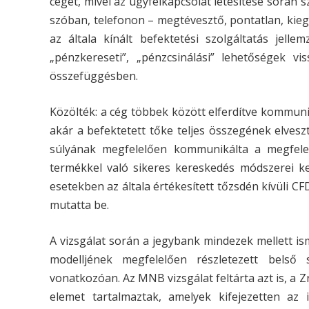
céget, mivel az ügyfélkapcsolat létesítése során
szóban, telefonon – megtévesztő, pontatlan, kieg
az általa kínált befektetési szolgáltatás jelle
„pénzkereseti”, „pénzcsinálási” lehetőségek vi
összefüggésben.
Közölték: a cég többek között elferdítve kommuni
akár a befektetett tőke teljes összegének elvesz
súlyának megfelelően kommunikálta a megfelelő
termékkel való sikeres kereskedés módszerei ke
esetekben az általa értékesített tőzsdén kívüli
mutatta be.
A vizsgálat során a jegybank mindezek mellett is
modelljének megfelelően részletezett belső s
vonatkozóan. Az MNB vizsgálat feltárta azt is, a 
elemet tartalmaztak, amelyek kifejezetten az in