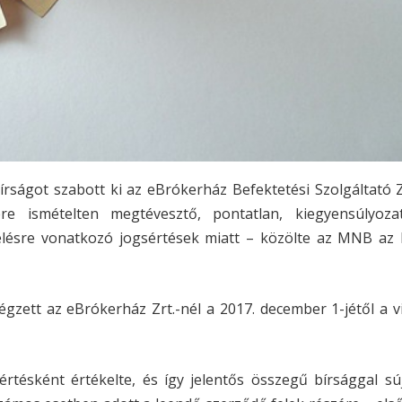
rságot szabott ki az eBrókerház Befektetési Szolgáltató Z
e ismételten megtévesztő, pontatlan, kiegyensúlyoza
zelésre vonatkozó jogsértések miatt – közölte az MNB az 
égzett az eBrókerház Zrt.-nél a 2017. december 1-jétől a v
sértésként értékelte, és így jelentős összegű bírsággal sú