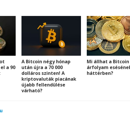
a
g
p
p
e
p
e
r
dot
A Bitcoin négy hónap
Mi állhat a Bitcoin
 el a 90
után újra a 70 000
árfolyam eséséne
t
dolláros szinten! A
háttérben?
kriptovaluták piacának
újabb fellendülése
várható?
u