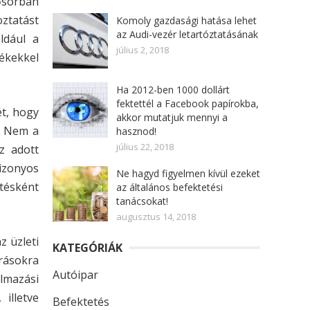
sősorban
oztatást
Komoly gazdasági hatása lehet
az Audi-vezér letartóztatásának
éldául a
július 2, 2018
ékekkel
Ha 2012-ben 1000 dollárt
fektettél a Facebook papírokba,
ét, hogy
akkor mutatjuk mennyi a
ó. Nem a
hasznod!
július 22, 2018
z adott
izonyos
Ne hagyd figyelmen kívül ezeket
etésként
az általános befektetési
tanácsokat!
augusztus 14, 2018
z üzleti
KATEGÓRIÁK
rásokra
Autóipar
almazási
illetve
Befektetés