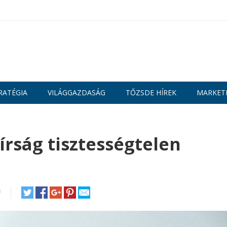
RATÉGIA
VILÁGGAZDASÁG
TŐZSDE HÍREK
MARKET
írság tisztességtelen
f