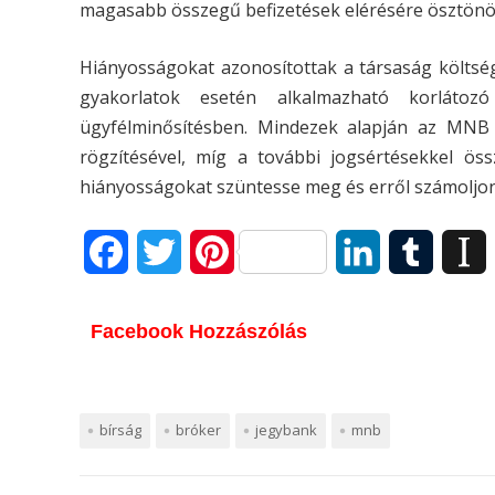
magasabb összegű befizetések elérésére ösztönö
Hiányosságokat azonosítottak a társaság költsége
gyakorlatok esetén alkalmazható korlátozó
ügyfélminősítésben. Mindezek alapján az MNB a
rögzítésével, míg a további jogsértésekkel ös
hiányosságokat szüntesse meg és erről számoljon
F
T
P
L
T
I
a
w
i
i
u
Facebook Hozzászólás
c
i
n
n
m
s
e
t
t
k
b
t
b
t
e
e
l
bírság
bróker
jegybank
mnb
o
e
r
d
r