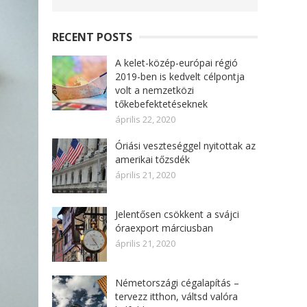
RECENT POSTS
A kelet-közép-európai régió
2019-ben is kedvelt célpontja
volt a nemzetközi
tőkebefektetéseknek
április 22, 2020
Óriási veszteséggel nyitottak az
amerikai tőzsdék
április 21, 2020
Jelentősen csökkent a svájci
óraexport márciusban
április 21, 2020
Németországi cégalapítás –
tervezz itthon, váltsd valóra