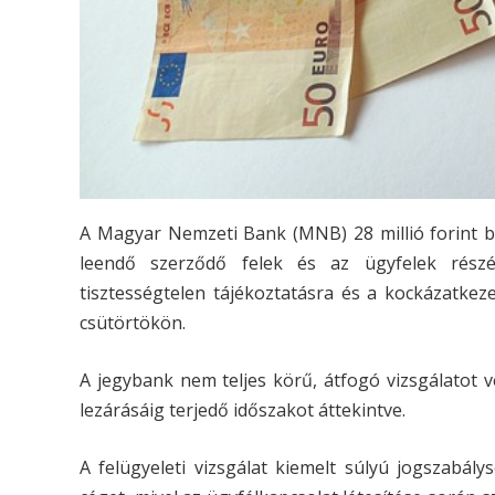
A Magyar Nemzeti Bank (MNB) 28 millió forint bí
leendő szerződő felek és az ügyfelek részér
tisztességtelen tájékoztatásra és a kockázatke
csütörtökön.
A jegybank nem teljes körű, átfogó vizsgálatot v
lezárásáig terjedő időszakot áttekintve.
A felügyeleti vizsgálat kiemelt súlyú jogszabály