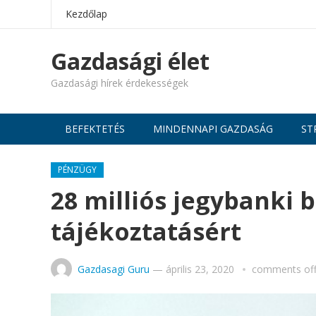
Kezdőlap
Gazdasági élet
Gazdasági hírek érdekességek
BEFEKTETÉS
MINDENNAPI GAZDASÁG
ST
PÉNZÜGY
28 milliós jegybanki b
tájékoztatásért
Gazdasagi Guru
—
április 23, 2020
comments of