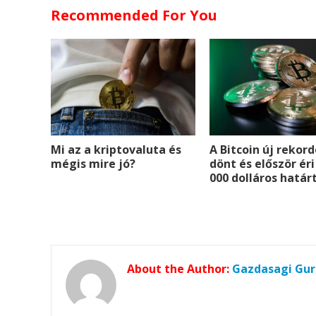
Recommended For You
o
r
e
I
k
s
n
t
r
Mi az a kriptovaluta és
A Bitcoin új rekor
mégis mire jó?
dönt és először éri
000 dolláros határ
About the Author:
Gazdasagi Gur