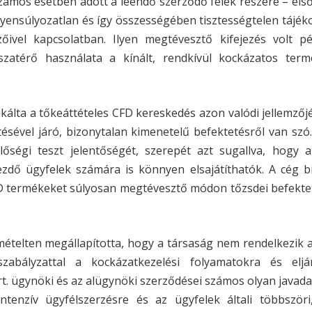
 számos esetben adott a leendő szerződő felek részére – el
yensúlyozatlan és így összességében tisztességtelen tájék
mzőivel kapcsolatban. Ilyen megtévesztő kifejezés volt p
sszatérő használata a kínált, rendkívül kockázatos term
kálta a tőkeáttételes CFD kereskedés azon valódi jellemzőj
tésével járó, bizonytalan kimenetelű befektetésről van sz
ségi teszt jelentőségét, szerepét azt sugallva, hogy a
zdő ügyfelek számára is könnyen elsajátíthatók. A cég b
 CFD termékeket súlyosan megtévesztő módon tőzsdei befekt
mételten megállapította, hogy a társaság nem rendelkezik a
zabályzattal a kockázatkezelési folyamatokra és eljá
Zrt. ügynöki és az alügynöki szerződései számos olyan javad
tenzív ügyfélszerzésre és az ügyfelek általi többszöri, 