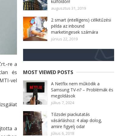
külföldön!
augusztus 31, 2019
2 smart (intelligens) célkitűzési
példa az inbound
marketingesek számára
június 22, 2019
rt.-re a
tlan és
MOST VIEWED POSTS
MTI-vel
A Netflix nem működik a
Samsung TV-n? – Problémák és
megoldások
július 7, 2024
izsgálat
Tőzsdei piackutatás
vásárláshoz: 4 alap dolog,
amire figyelj oda!
jtotta a
július 6, 2018