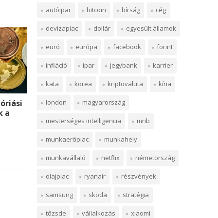
autóipar
bitcoin
bírság
cég
devizapiac
dollár
egyesült államok
euró
európa
facebook
forint
infláció
ipar
jegybank
karrier
kata
korea
kriptovaluta
kína
 óriási
london
magyarország
k a
mesterséges intelligencia
mnb
munkaerőpiac
munkahely
munkavállaló
netflix
németország
olajpiac
ryanair
részvények
samsung
skoda
stratégia
tőzsde
vállalkozás
xiaomi