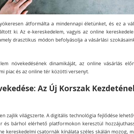
yökeresen átformálta a mindennapi életünket, és ez a vál
ltott ki. Az e-kereskedelem, vagyis az online kereskedel
amely drasztikus módon befolyásolja a vásárlási szokásain
lem növekedésének dinamikáját, az online vásárlás előn
 piac és az online tér közötti versenyt.
ekedése: Az Új Korszak Kezdeténe
jlik világszerte. A digitális technológia fejlődése lehető
r és bárhol elérhető platformokon keresztül hozzájuthas
ine kereskedelmi csatornák kínálata széles skálán mozog,