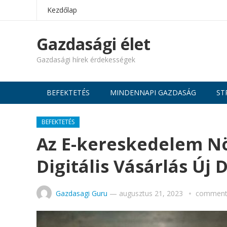
Kezdőlap
Gazdasági élet
Gazdasági hírek érdekességek
BEFEKTETÉS
MINDENNAPI GAZDASÁG
ST
BEFEKTETÉS
Az E-kereskedelem Nö
Digitális Vásárlás Új 
Gazdasagi Guru
—
augusztus 21, 2023
comments