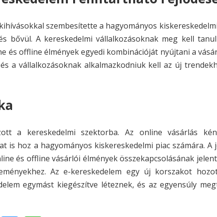
 kihívásokkal szembesítette a hagyományos kiskereskedelmi
és bővül. A kereskedelmi vállalkozásoknak meg kell tanul
e és offline élmények egyedi kombinációját nyújtani a vásá
 és a vállalkozásoknak alkalmazkodniuk kell az új trendek
ka
ott a kereskedelmi szektorba. Az online vásárlás kén
at is hoz a hagyományos kiskereskedelmi piac számára. A 
online és offline vásárlói élmények összekapcsolásának jelen
leményekhez. Az e-kereskedelem egy új korszakot hozott
elem egymást kiegészítve léteznek, és az egyensúly megt