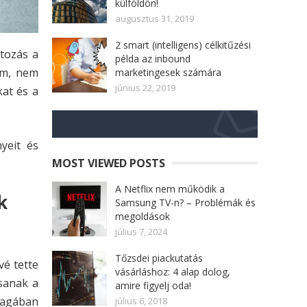
külföldön!
augusztus 31, 2019
2 smart (intelligens) célkitűzési
tozás a
példa az inbound
em, nem
marketingesek számára
június 22, 2019
kat és a
yeit és
MOST VIEWED POSTS
A Netflix nem működik a
k
Samsung TV-n? – Problémák és
megoldások
július 7, 2024
Tőzsdei piackutatás
vé tette
vásárláshoz: 4 alap dolog,
sanak a
amire figyelj oda!
 magában
július 6, 2018