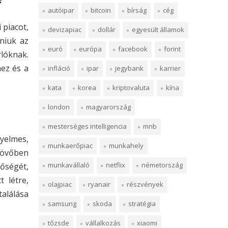
autóipar
bitcoin
bírság
cég
 piacot,
devizapiac
dollár
egyesült államok
niuk az
euró
európa
facebook
forint
rlóknak.
hez és a
infláció
ipar
jegybank
karrier
kata
korea
kriptovaluta
kína
london
magyarország
mesterséges intelligencia
mnb
yelmes,
munkaerőpiac
munkahely
jövőben
munkavállaló
netflix
németország
tőségét,
 létre,
olajpiac
ryanair
részvények
alálása
samsung
skoda
stratégia
tőzsde
vállalkozás
xiaomi