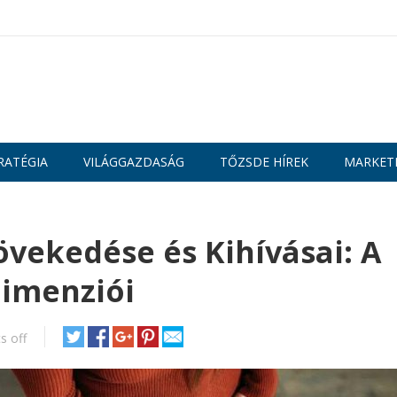
RATÉGIA
VILÁGGAZDASÁG
TŐZSDE HÍREK
MARKET
vekedése és Kihívásai: A
Dimenziói
 off