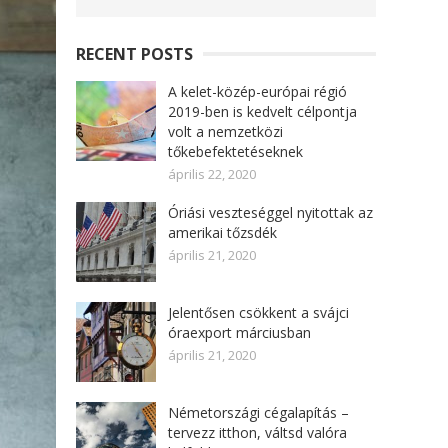
RECENT POSTS
A kelet-közép-európai régió
2019-ben is kedvelt célpontja
volt a nemzetközi
tőkebefektetéseknek
április 22, 2020
Óriási veszteséggel nyitottak az
amerikai tőzsdék
április 21, 2020
Jelentősen csökkent a svájci
óraexport márciusban
április 21, 2020
Németországi cégalapítás –
tervezz itthon, váltsd valóra