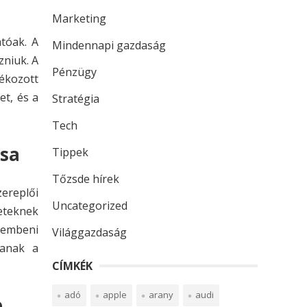
Marketing
tóak. A
Mindennapi gazdaság
zniuk. A
Pénzügy
ékozott
t, és a
Stratégia
Tech
ása
Tippek
Tőzsde hírek
ereplői
Uncategorized
eteknek
zembeni
Világgazdaság
sanak a
CÍMKÉK
adó
apple
arany
audi
e