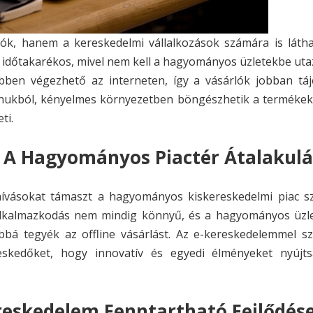
ók, hanem a kereskedelmi vállalkozások számára is látha
 időtakarékos, mivel nem kell a hagyományos üzletekbe uta
bben végezhető az interneten, így a vásárlók jobban táj
onukból, kényelmes környezetben böngészhetik a termékeke
ti.
: A Hagyományos Piactér Átalakul
ívásokat támaszt a hagyományos kiskereskedelmi piac sz
 alkalmazkodás nem mindig könnyű, és a hagyományos üzl
bbá tegyék az offline vásárlást. Az e-kereskedelemmel s
skedőket, hogy innovatív és egyedi élményeket nyújt
ereskedelem Fenntartható Fejlődés