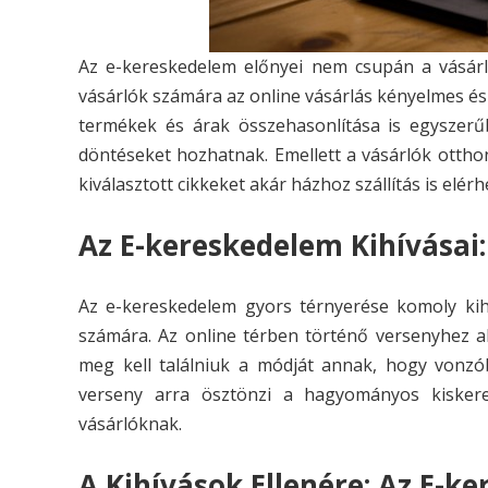
Az e-kereskedelem előnyei nem csupán a vásárl
vásárlók számára az online vásárlás kényelmes és
termékek és árak összehasonlítása is egyszerű
döntéseket hozhatnak. Emellett a vásárlók otth
kiválasztott cikkeket akár házhoz szállítás is elérhe
Az E-kereskedelem Kihívásai
Az e-kereskedelem gyors térnyerése komoly kih
számára. Az online térben történő versenyhez
meg kell találniuk a módját annak, hogy vonzó
verseny arra ösztönzi a hagyományos kiskere
vásárlóknak.
A Kihívások Ellenére: Az E-k