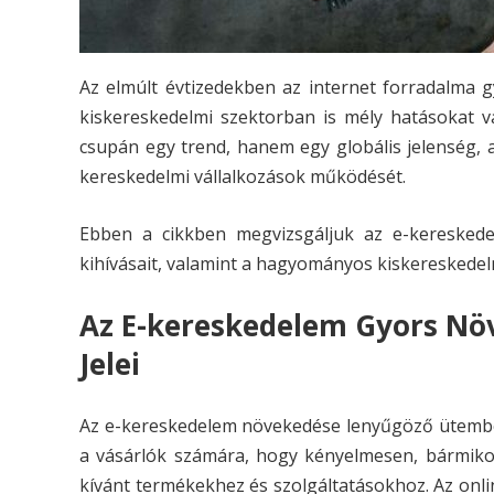
Az elmúlt évtizedekben az internet forradalma g
kiskereskedelmi szektorban is mély hatásokat vá
csupán egy trend, hanem egy globális jelenség, 
kereskedelmi vállalkozások működését.
Ebben a cikkben megvizsgáljuk az e-kereskede
kihívásait, valamint a hagyományos kiskereskedelmi
Az E-kereskedelem Gyors Növ
Jelei
Az e-kereskedelem növekedése lenyűgöző ütemben za
a vásárlók számára, hogy kényelmesen, bármiko
kívánt termékekhez és szolgáltatásokhoz. Az onl