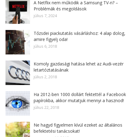
A Netflix nem működik a Samsung TV-n? –
Problémák és megoldások
július 7, 2024
Tőzsdei piackutatás vásárláshoz: 4 alap dolog,
amire figyelj oda!
július 6, 2018
Komoly gazdasági hatása lehet az Audi-vezér
letartóztatásának
július 2, 2018
Ha 2012-ben 1000 dollárt fektettél a Facebook
papírokba, akkor mutatjuk mennyi a hasznod!
július 22, 2018
Ne hagyd figyelmen kívül ezeket az általános
befektetési tanácsokat!