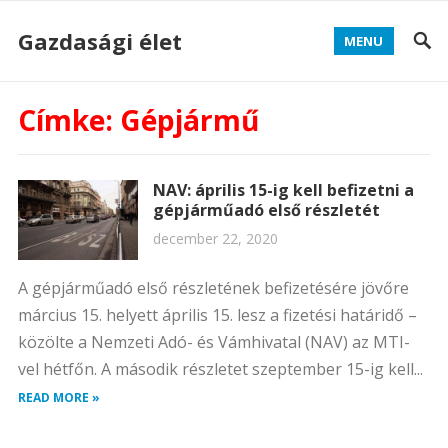
Gazdasági élet
MENU
Címke:
Gépjármű
NAV: április 15-ig kell befizetni a
gépjárműadó első részletét
december 22, 2020
A gépjárműadó első részletének befizetésére jövőre
március 15. helyett április 15. lesz a fizetési határidő –
közölte a Nemzeti Adó- és Vámhivatal (NAV) az MTI-
vel hétfőn. A második részletet szeptember 15-ig kell...
READ MORE »