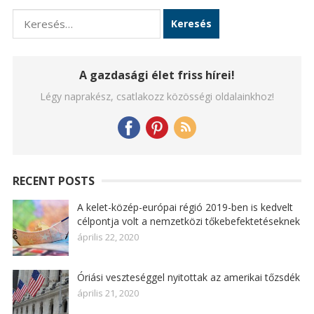
Keresés:
A gazdasági élet friss hírei!
Légy naprakész, csatlakozz közösségi oldalainkhoz!
RECENT POSTS
A kelet-közép-európai régió 2019-ben is kedvelt
célpontja volt a nemzetközi tőkebefektetéseknek
április 22, 2020
Óriási veszteséggel nyitottak az amerikai tőzsdék
április 21, 2020