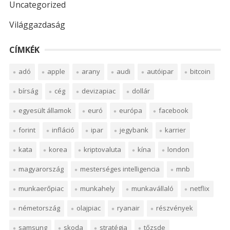
Uncategorized
Világgazdaság
CÍMKÉK
adó
apple
arany
audi
autóipar
bitcoin
bírság
cég
devizapiac
dollár
egyesült államok
euró
európa
facebook
forint
infláció
ipar
jegybank
karrier
kata
korea
kriptovaluta
kína
london
magyarország
mesterséges intelligencia
mnb
munkaerőpiac
munkahely
munkavállaló
netflix
németország
olajpiac
ryanair
részvények
samsung
skoda
stratégia
tőzsde