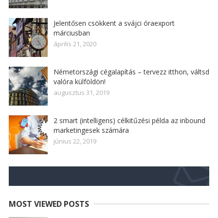
Jelentősen csökkent a svájci óraexport
márciusban
április 21, 2020
Németországi cégalapítás – tervezz itthon, váltsd
valóra külföldön!
augusztus 31, 2019
2 smart (intelligens) célkitűzési példa az inbound
marketingesek számára
június 22, 2019
MOST VIEWED POSTS