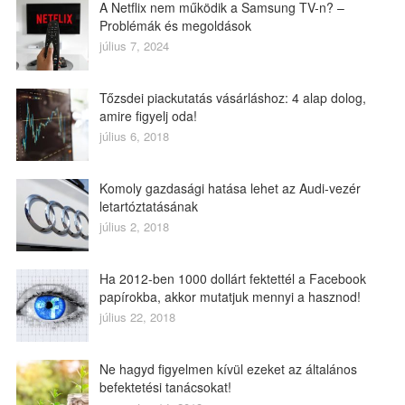
A Netflix nem működik a Samsung TV-n? –
Problémák és megoldások
július 7, 2024
Tőzsdei piackutatás vásárláshoz: 4 alap dolog,
amire figyelj oda!
július 6, 2018
Komoly gazdasági hatása lehet az Audi-vezér
letartóztatásának
július 2, 2018
Ha 2012-ben 1000 dollárt fektettél a Facebook
papírokba, akkor mutatjuk mennyi a hasznod!
július 22, 2018
Ne hagyd figyelmen kívül ezeket az általános
befektetési tanácsokat!