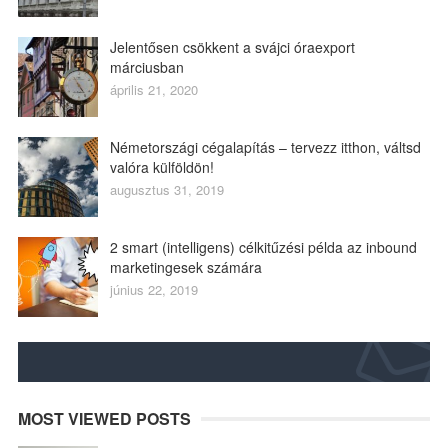
Jelentősen csökkent a svájci óraexport
márciusban
április 21, 2020
Németországi cégalapítás – tervezz itthon, váltsd
valóra külföldön!
augusztus 31, 2019
2 smart (intelligens) célkitűzési példa az inbound
marketingesek számára
június 22, 2019
MOST VIEWED POSTS