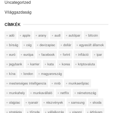
Uncategorized
Világgazdaság
CÍMKÉK
adó
apple
arany
audi
autóipar
bitcoin
bírság
cég
devizapiac
dollár
egyesült államok
euró
európa
facebook
forint
infláció
ipar
jegybank
karrier
kata
korea
kriptovaluta
kína
london
magyarország
mesterséges intelligencia
mnb
munkaerőpiac
munkahely
munkavállaló
netflix
németország
olajpiac
ryanair
részvények
samsung
skoda
stratégia
tőzsde
vállalkozás
xiaomi
árfolyam