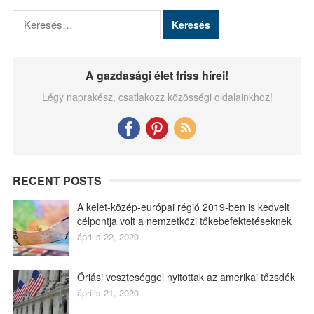
Keresés:
A gazdasági élet friss hírei!
Légy naprakész, csatlakozz közösségi oldalainkhoz!
RECENT POSTS
A kelet-közép-európai régió 2019-ben is kedvelt
célpontja volt a nemzetközi tőkebefektetéseknek
április 22, 2020
Óriási veszteséggel nyitottak az amerikai tőzsdék
április 21, 2020