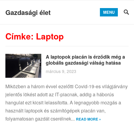
Gazdasági élet
MENU
Címke:
Laptop
A laptopok piacán is érződik még a
globális gazdasági válság hatása
március 9, 2023
Miközben a három évvel ezelőtti Covid-19-es világjárvány
jelentős lökést adott az IT-piacnak, addig a háborús
hangulat ezt kicsit lelassította. A legnagyobb mozgás a
használt laptopok és számítógépek piacán van,
folyamatosan gazdát cserélnek...
READ MORE »