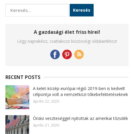
Keresés:
A gazdasági élet friss hírei!
Légy naprakész, csatlakozz közösségi oldalainkhoz!
RECENT POSTS
A kelet-közép-európai régió 2019-ben is kedvelt
célpontja volt a nemzetközi tőkebefektetéseknek
április 22, 2020
Óriási veszteséggel nyitottak az amerikai tőzsdék
április 21, 2020