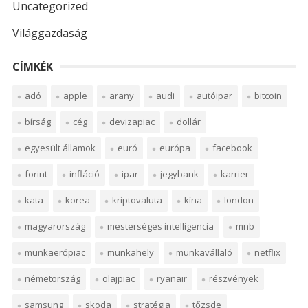
Uncategorized
Világgazdaság
CÍMKÉK
adó
apple
arany
audi
autóipar
bitcoin
bírság
cég
devizapiac
dollár
egyesült államok
euró
európa
facebook
forint
infláció
ipar
jegybank
karrier
kata
korea
kriptovaluta
kína
london
magyarország
mesterséges intelligencia
mnb
munkaerőpiac
munkahely
munkavállaló
netflix
németország
olajpiac
ryanair
részvények
samsung
skoda
stratégia
tőzsde