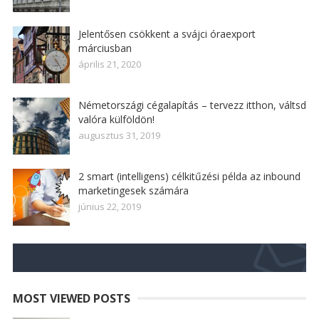
Jelentősen csökkent a svájci óraexport
márciusban
április 21, 2020
Németországi cégalapítás – tervezz itthon, váltsd
valóra külföldön!
augusztus 31, 2019
2 smart (intelligens) célkitűzési példa az inbound
marketingesek számára
június 22, 2019
MOST VIEWED POSTS