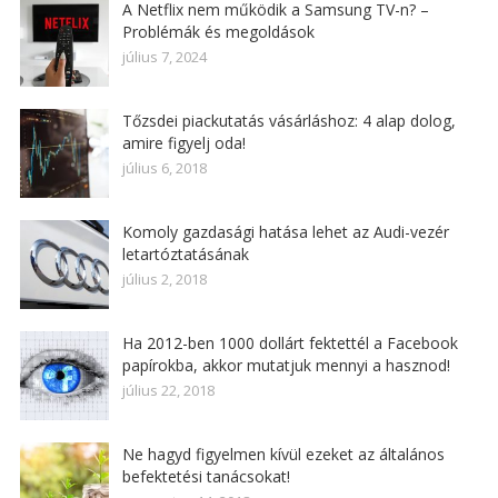
A Netflix nem működik a Samsung TV-n? –
Problémák és megoldások
július 7, 2024
Tőzsdei piackutatás vásárláshoz: 4 alap dolog,
amire figyelj oda!
július 6, 2018
Komoly gazdasági hatása lehet az Audi-vezér
letartóztatásának
július 2, 2018
Ha 2012-ben 1000 dollárt fektettél a Facebook
papírokba, akkor mutatjuk mennyi a hasznod!
július 22, 2018
Ne hagyd figyelmen kívül ezeket az általános
befektetési tanácsokat!