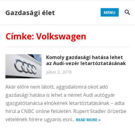
Gazdasági élet
MENU
Címke:
Volkswagen
Komoly gazdasági hatása lehet
az Audi-vezér letartóztatásának
július 2, 2018
Akár előre nem látott, aggodalomra okot adó
gazdasági hatása is lehet a német Audi autógyár
igazgatótanácsa elnökének letartóztatásának – adta
hírül a CNBC online felületén. Rupert Stadler őrizetbe
vételének hírére ugyanis esni...
READ MORE »