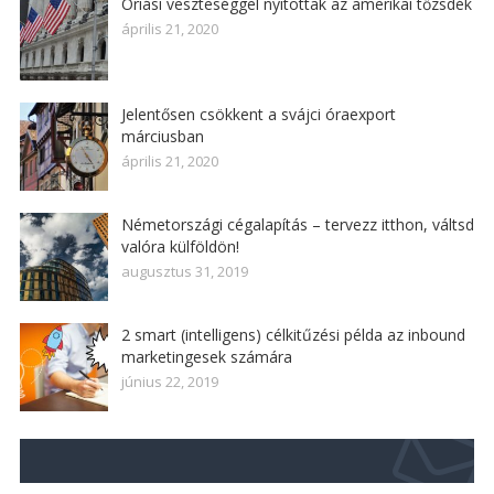
Óriási veszteséggel nyitottak az amerikai tőzsdék
április 21, 2020
Jelentősen csökkent a svájci óraexport
márciusban
április 21, 2020
Németországi cégalapítás – tervezz itthon, váltsd
valóra külföldön!
augusztus 31, 2019
2 smart (intelligens) célkitűzési példa az inbound
marketingesek számára
június 22, 2019