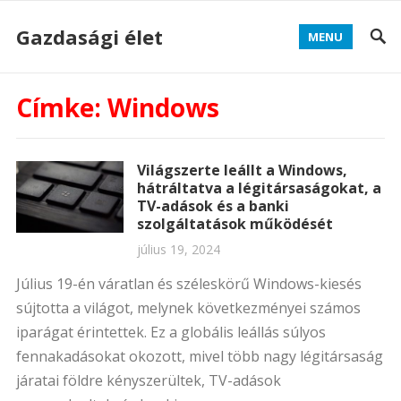
Gazdasági élet
MENU
Címke:
Windows
Világszerte leállt a Windows,
hátráltatva a légitársaságokat, a
TV-adások és a banki
szolgáltatások működését
július 19, 2024
Július 19-én váratlan és széleskörű Windows-kiesés
sújtotta a világot, melynek következményei számos
iparágat érintettek. Ez a globális leállás súlyos
fennakadásokat okozott, mivel több nagy légitársaság
járatai földre kényszerültek, TV-adások