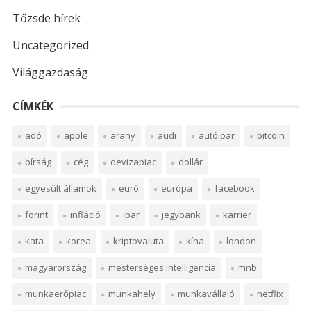
Tőzsde hírek
Uncategorized
Világgazdaság
CÍMKÉK
adó
apple
arany
audi
autóipar
bitcoin
bírság
cég
devizapiac
dollár
egyesült államok
euró
európa
facebook
forint
infláció
ipar
jegybank
karrier
kata
korea
kriptovaluta
kína
london
magyarország
mesterséges intelligencia
mnb
munkaerőpiac
munkahely
munkavállaló
netflix