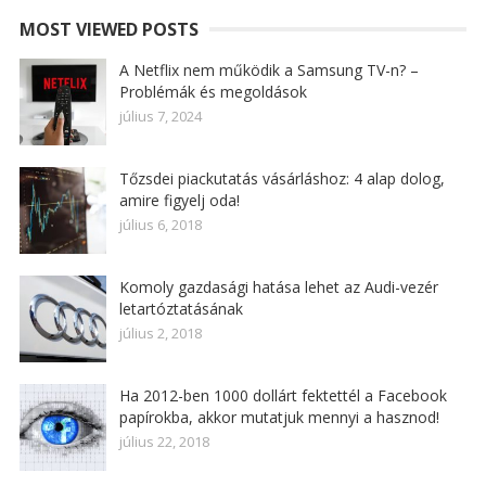
MOST VIEWED POSTS
A Netflix nem működik a Samsung TV-n? –
Problémák és megoldások
július 7, 2024
Tőzsdei piackutatás vásárláshoz: 4 alap dolog,
amire figyelj oda!
július 6, 2018
Komoly gazdasági hatása lehet az Audi-vezér
letartóztatásának
július 2, 2018
Ha 2012-ben 1000 dollárt fektettél a Facebook
papírokba, akkor mutatjuk mennyi a hasznod!
július 22, 2018