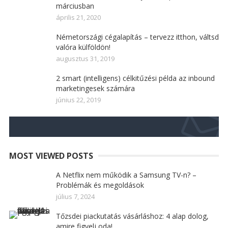
márciusban
április 21, 2020
Németországi cégalapítás – tervezz itthon, váltsd
valóra külföldön!
augusztus 31, 2019
2 smart (intelligens) célkitűzési példa az inbound
marketingesek számára
június 22, 2019
MOST VIEWED POSTS
A Netflix nem működik a Samsung TV-n? –
Problémák és megoldások
július 7, 2024
Tőzsdei piackutatás vásárláshoz: 4 alap dolog,
amire figyelj oda!