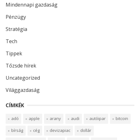
Mindennapi gazdaság
Pénzügy
Stratégia
Tech
Tippek
Tőzsde hírek
Uncategorized
Világgazdaság
CÍMKÉK
adó
apple
arany
audi
autóipar
bitcoin
bírság
cég
devizapiac
dollár