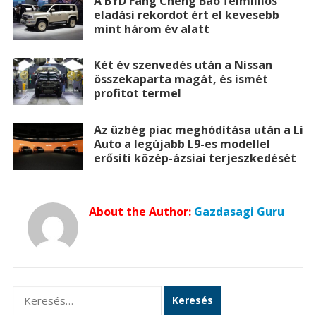
A BYD Fang Cheng Bao félmilliós
eladási rekordot ért el kevesebb
mint három év alatt
Két év szenvedés után a Nissan
összekaparta magát, és ismét
profitot termel
Az üzbég piac meghódítása után a Li
Auto a legújabb L9-es modellel
erősíti közép-ázsiai terjeszkedését
About the Author:
Gazdasagi Guru
Keresés: