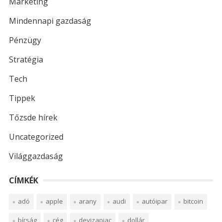
Marketing
Mindennapi gazdaság
Pénzügy
Stratégia
Tech
Tippek
Tőzsde hírek
Uncategorized
Világgazdaság
CÍMKÉK
adó
apple
arany
audi
autóipar
bitcoin
bírság
cég
devizapiac
dollár