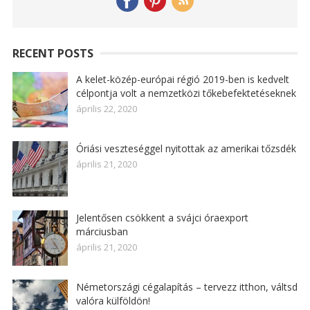
RECENT POSTS
A kelet-közép-európai régió 2019-ben is kedvelt
célpontja volt a nemzetközi tőkebefektetéseknek
április 22, 2020
Óriási veszteséggel nyitottak az amerikai tőzsdék
április 21, 2020
Jelentősen csökkent a svájci óraexport
márciusban
április 21, 2020
Németországi cégalapítás – tervezz itthon, váltsd
valóra külföldön!