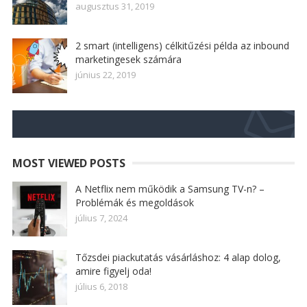
augusztus 31, 2019
2 smart (intelligens) célkitűzési példa az inbound
marketingesek számára
június 22, 2019
MOST VIEWED POSTS
A Netflix nem működik a Samsung TV-n? –
Problémák és megoldások
július 7, 2024
Tőzsdei piackutatás vásárláshoz: 4 alap dolog,
amire figyelj oda!
július 6, 2018