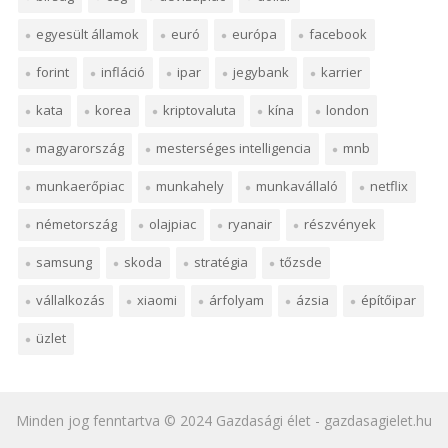
egyesült államok
euró
európa
facebook
forint
infláció
ipar
jegybank
karrier
kata
korea
kriptovaluta
kína
london
magyarország
mesterséges intelligencia
mnb
munkaerőpiac
munkahely
munkavállaló
netflix
németország
olajpiac
ryanair
részvények
samsung
skoda
stratégia
tőzsde
vállalkozás
xiaomi
árfolyam
ázsia
építőipar
üzlet
Minden jog fenntartva © 2024
Gazdasági élet
- gazdasagielet.hu