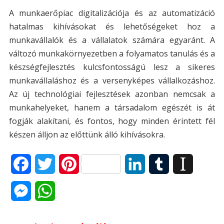
A munkaerőpiac digitalizációja és az automatizáció
hatalmas kihívásokat és lehetőségeket hoz a
munkavállalók és a vállalatok számára egyaránt. A
változó munkakörnyezetben a folyamatos tanulás és a
készségfejlesztés kulcsfontosságú lesz a sikeres
munkavállaláshoz és a versenyképes vállalkozáshoz.
Az új technológiai fejlesztések azonban nemcsak a
munkahelyeket, hanem a társadalom egészét is át
fogják alakítani, és fontos, hogy minden érintett fél
készen álljon az előttünk álló kihívásokra.
F
T
P
L
T
I
a
w
i
i
u
n
M
W
c
i
n
n
m
s
e
h
e
t
t
k
b
t