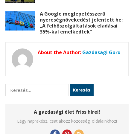
A Google meglepetésszerű
nyereségnövekedést jelentett be:
„A felhőszolgáltatások eladásai
35%-kal emelkedtek”
About the Author:
Gazdasagi Guru
Keresés:
A gazdasági élet friss hírei!
Légy naprakész, csatlakozz közösségi oldalainkhoz!