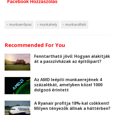
Facebook Hozzászólás
s
a
b
t
e
e
l
a
s
t
o
e
r
d
r
p
e
s
munkaerőpiac
munkahely
munkavállaló
o
r
e
I
a
n
A
k
s
n
p
Recommended For You
g
p
t
e
e
p
Fenntartható jövő: Hogyan alakítják
át a passzívházak az építőipart?
r
r
Az AMD leépíti munkaerejének 4
százalékát, amelyben közel 1000
dolgozó érintett
A Ryanair profitja 18%-kal csökkent!
Milyen tényezők állnak a háttérben?