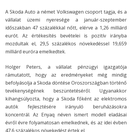
A Skoda Auto a német Volkswagen csoport tagja, és a
vállalat üzemi nyeresége a január-szeptember
időszakban 47 százalékkal nőtt, elérve a 1,26 milliárd
eurót. Az értékesítés bevételei is pozitív irányba
mozdultak el, 29,5 százalékos növekedéssel 19,659
milliárd euróra emelkedtek.
Holger Peters, a vállalat pénzügyi igazgatója
rámutatott, hogy az eredményeket még mindig
befolyásolja a Skoda döntése Oroszországban történő
tevékenységének beszüntetéséről. Ugyanakkor
kihangsúlyozta, hogy a Skoda főként az elektromos
autók fejlesztésére irányuló beruházásokra
koncentrál. Az Enyaq néven ismert modell eladásai
évről évre folyamatosan emelkednek, és az idei évben
47,6 százalékos növekedést értek el.