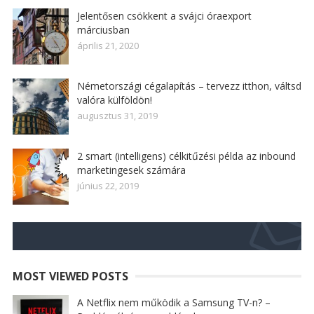
Jelentősen csökkent a svájci óraexport
márciusban
április 21, 2020
Németországi cégalapítás – tervezz itthon, váltsd
valóra külföldön!
augusztus 31, 2019
2 smart (intelligens) célkitűzési példa az inbound
marketingesek számára
június 22, 2019
MOST VIEWED POSTS
A Netflix nem működik a Samsung TV-n? –