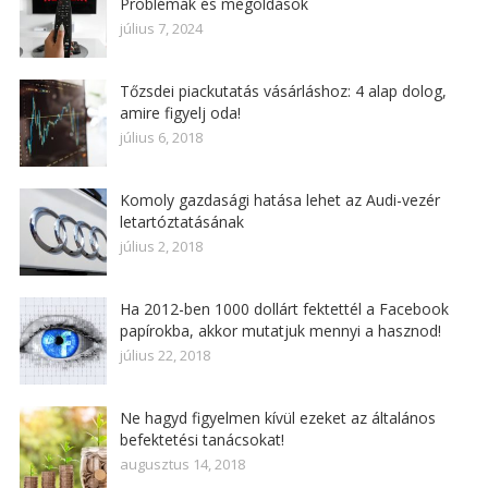
Problémák és megoldások
július 7, 2024
Tőzsdei piackutatás vásárláshoz: 4 alap dolog,
amire figyelj oda!
július 6, 2018
Komoly gazdasági hatása lehet az Audi-vezér
letartóztatásának
július 2, 2018
Ha 2012-ben 1000 dollárt fektettél a Facebook
papírokba, akkor mutatjuk mennyi a hasznod!
július 22, 2018
Ne hagyd figyelmen kívül ezeket az általános
befektetési tanácsokat!
augusztus 14, 2018