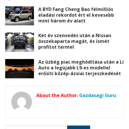
A BYD Fang Cheng Bao félmilliós
eladási rekordot ért el kevesebb
mint három év alatt
Két év szenvedés után a Nissan
összekaparta magát, és ismét
profitot termel
Az üzbég piac meghódítása után a Li
Auto a legújabb L9-es modellel
erősíti közép-ázsiai terjeszkedését
About the Author:
Gazdasagi Guru
Keresés: