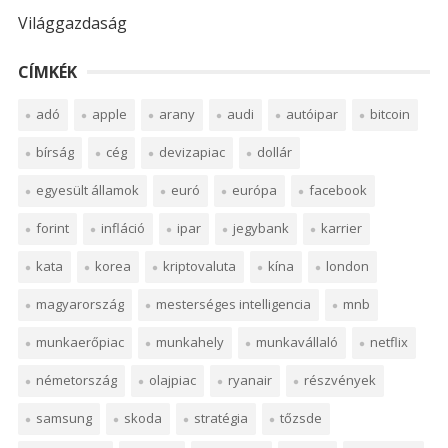
Világgazdaság
CÍMKÉK
adó
apple
arany
audi
autóipar
bitcoin
bírság
cég
devizapiac
dollár
egyesült államok
euró
európa
facebook
forint
infláció
ipar
jegybank
karrier
kata
korea
kriptovaluta
kína
london
magyarország
mesterséges intelligencia
mnb
munkaerőpiac
munkahely
munkavállaló
netflix
németország
olajpiac
ryanair
részvények
samsung
skoda
stratégia
tőzsde