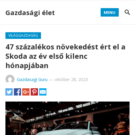
Gazdasági élet
MENU
VILÁGGAZDASÁG
47 százalékos növekedést ért el a
Skoda az év első kilenc
hónapjában
Gazdasagi Guru
—
október 28, 2023