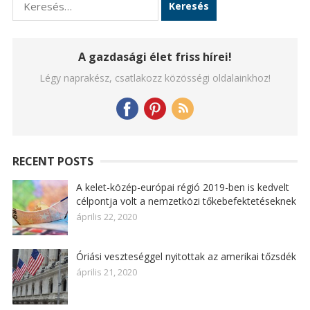
A gazdasági élet friss hírei!
Légy naprakész, csatlakozz közösségi oldalainkhoz!
RECENT POSTS
A kelet-közép-európai régió 2019-ben is kedvelt
célpontja volt a nemzetközi tőkebefektetéseknek
április 22, 2020
Óriási veszteséggel nyitottak az amerikai tőzsdék
április 21, 2020