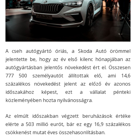
A cseh autógyártó óriás, a Skoda Autó örömmel
jelentette be, hogy az év első kilenc hónapjában az
autógyártásban jelentős növekedést ért el. Összesen
777 500 személyautót állítottak elő, ami 14,6
százalékos növekedést jelent az előző év azonos
időszakához képest, ezt a vállalat pénteki
közleményében hozta nyilvánosságra.
Az elmúlt időszakban végzett beruházások értéke
elérte a 503 millió eurót, bár ez egy 16,9 százalékos
csökkenést mutat éves összehasonlításban.