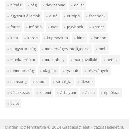
bírság
cég
devizapiac
dollár
egyesült államok
euró
európa
facebook
forint
infláció
ipar
jegybank
karrier
kata
korea
kriptovaluta
kína
london
magyarország
mesterséges intelligencia
mnb
munkaerőpiac
munkahely
munkavállaló
netflix
németország
olajpiac
ryanair
részvények
samsung
skoda
stratégia
tőzsde
vállalkozás
xiaomi
árfolyam
ázsia
építőipar
üzlet
Minden jog fenntartva © 2024
Gazdasági élet
- gazdasagielet.hu