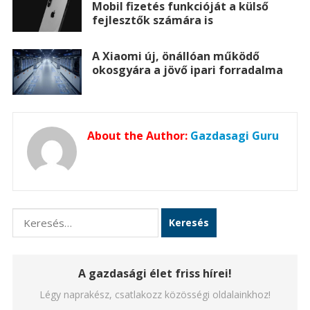
Mobil fizetés funkcióját a külső
fejlesztők számára is
A Xiaomi új, önállóan működő
okosgyára a jövő ipari forradalma
About the Author:
Gazdasagi Guru
Keresés:
A gazdasági élet friss hírei!
Légy naprakész, csatlakozz közösségi oldalainkhoz!