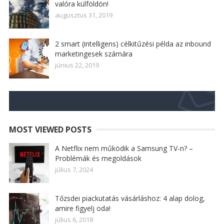
valóra külföldön!
augusztus 31, 2019
2 smart (intelligens) célkitűzési példa az inbound
marketingesek számára
június 22, 2019
MOST VIEWED POSTS
A Netflix nem működik a Samsung TV-n? –
Problémák és megoldások
július 7, 2024
Tőzsdei piackutatás vásárláshoz: 4 alap dolog,
amire figyelj oda!
július 6, 2018