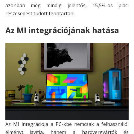
azonban még mindig jelentős, 15,5%-os piaci
részesedést tudott fenntartani.
Az MI integrációjának hatása
Az MI integrációja a PC-kbe nemcsak a felhasználói
élményt javítja, hanem a hardvergyártók és