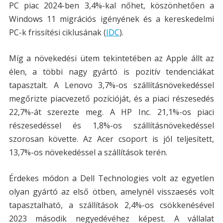
PC piac 2024-ben 3,4%-kal nőhet, köszönhetően a
Windows 11 migrációs igényének és a kereskedelmi
PC-k frissítési ciklusának​ (
IDC
)​.
Míg a növekedési ütem tekintetében az Apple állt az
élen, a többi nagy gyártó is pozitív tendenciákat
tapasztalt. A Lenovo 3,7%-os szállításnövekedéssel
megőrizte piacvezető pozícióját, és a piaci részesedés
22,7%-át szerezte meg. A HP Inc. 21,1%-os piaci
részesedéssel és 1,8%-os szállításnövekedéssel
szorosan követte. Az Acer csoport is jól teljesített,
13,7%-os növekedéssel a szállítások terén.
Érdekes módon a Dell Technologies volt az egyetlen
olyan gyártó az első ötben, amelynél visszaesés volt
tapasztalható, a szállítások 2,4%-os csökkenésével
2023 második negyedévéhez képest. A vállalat