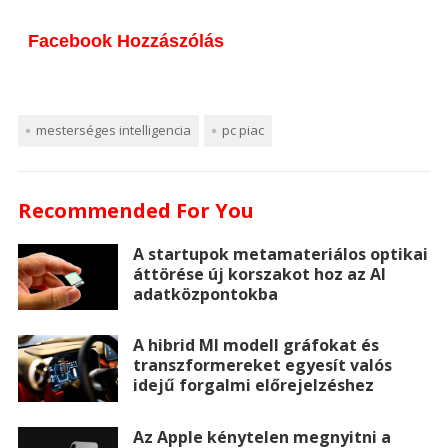
e
h
e
t
t
k
b
t
Facebook Hozzászólás
s
a
b
t
e
e
l
a
s
t
o
e
r
d
r
p
e
s
mesterséges intelligencia
pc piac
o
r
e
I
a
n
A
k
s
n
p
Recommended For You
g
p
t
e
e
p
A startupok metamateriálos optikai
áttörése új korszakot hoz az AI
r
r
adatközpontokba
A hibrid MI modell gráfokat és
transzformereket egyesít valós
idejű forgalmi előrejelzéshez
Az Apple kénytelen megnyitni a