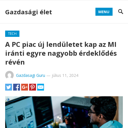
Gazdasági élet
MENU
TECH
A PC piac új lendületet kap az MI
iránti egyre nagyobb érdeklődés
révén
Gazdasagi Guru
—
július 11, 2024