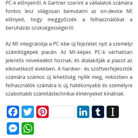
PC-k előnyeiről. A Gartner szerint a vállalatok számára
fontos lesz világosan bemutatni az on-device MI
előnyeit, hogy meggyőzzék a felhasználókat a
beruházás szükségességéről​​.
Az MI integrációja a PC-kbe új fejezetet nyit a személyi
számítógépek piacán. Az MI-képes PC-k várhatóan
jelentős növekedést hoznak, és átalakítják a piacot az
elkövetkező években. A hardver- és szoftverfejlesztők
számára számos új lehetőség nyílik meg, miközben a
felhasználók számára is új, hatékonyabb és személyre
szabottabb számítástechnikai élményeket kínálnak.
F
T
P
L
T
I
a
w
i
i
u
n
M
W
c
i
n
n
m
s