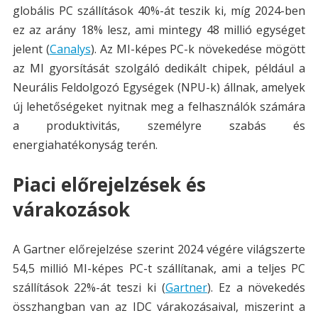
globális PC szállítások 40%-át teszik ki, míg 2024-ben
ez az arány 18% lesz, ami mintegy 48 millió egységet
jelent​ (
Canalys
)​. Az MI-képes PC-k növekedése mögött
az MI gyorsítását szolgáló dedikált chipek, például a
Neurális Feldolgozó Egységek (NPU-k) állnak, amelyek
új lehetőségeket nyitnak meg a felhasználók számára
a produktivitás, személyre szabás és
energiahatékonyság terén.
Piaci előrejelzések és
várakozások
A Gartner előrejelzése szerint 2024 végére világszerte
54,5 millió MI-képes PC-t szállítanak, ami a teljes PC
szállítások 22%-át teszi ki​ (
Gartner
)​. Ez a növekedés
összhangban van az IDC várakozásaival, miszerint a