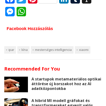
a
w
i
i
u
n
M
W
c
i
n
n
m
s
e
h
e
t
t
k
b
t
Facebook Hozzászólás
s
a
b
t
e
e
l
a
s
t
o
e
r
d
r
p
e
s
ipar
kína
mesterséges intelligencia
xiaomi
o
r
e
I
a
n
A
k
s
n
p
Recommended For You
g
p
t
e
e
p
A startupok metamateriálos optikai
áttörése új korszakot hoz az AI
r
r
adatközpontokba
A hibrid MI modell gráfokat és
transzformereket egyesít valós