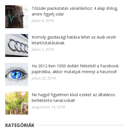
Tőzsdei piackutatás vásárláshoz: 4 alap dolog,
amire figyelj oda!
július 6, 2018
Komoly gazdasági hatása lehet az Audi-vezér
letartóztatásának
július 2, 2018
Ha 2012-ben 1000 dollárt fektettél a Facebook
papírokba, akkor mutatjuk mennyi a hasznod!
július 22, 2018
Ne hagyd figyelmen kívül ezeket az általános
befektetési tanácsokat!
augusztus 14, 2018
KATEGÓRIÁK