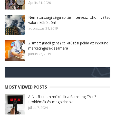
április 21, 2020
Németországi cégalapítás – tervezz itthon, váltsd
valóra külföldön!
augusztus 31, 2019
2 smart (intelligens) célkitűzési példa az inbound
marketingesek számára
június 22, 2019
MOST VIEWED POSTS
A Netflix nem működik a Samsung TV-n? –
Problémák és megoldások
július 7, 2024