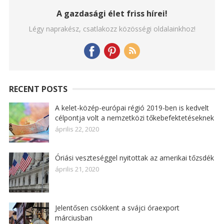
A gazdasági élet friss hírei!
Légy naprakész, csatlakozz közösségi oldalainkhoz!
RECENT POSTS
A kelet-közép-európai régió 2019-ben is kedvelt
célpontja volt a nemzetközi tőkebefektetéseknek
április 22, 2020
Óriási veszteséggel nyitottak az amerikai tőzsdék
április 21, 2020
Jelentősen csökkent a svájci óraexport
márciusban