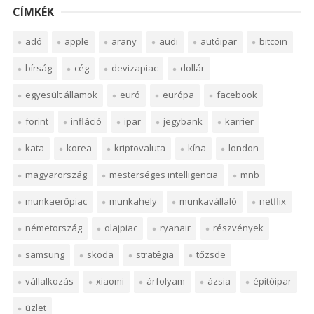
CÍMKÉK
adó
apple
arany
audi
autóipar
bitcoin
bírság
cég
devizapiac
dollár
egyesült államok
euró
európa
facebook
forint
infláció
ipar
jegybank
karrier
kata
korea
kriptovaluta
kína
london
magyarország
mesterséges intelligencia
mnb
munkaerőpiac
munkahely
munkavállaló
netflix
németország
olajpiac
ryanair
részvények
samsung
skoda
stratégia
tőzsde
vállalkozás
xiaomi
árfolyam
ázsia
építőipar
üzlet