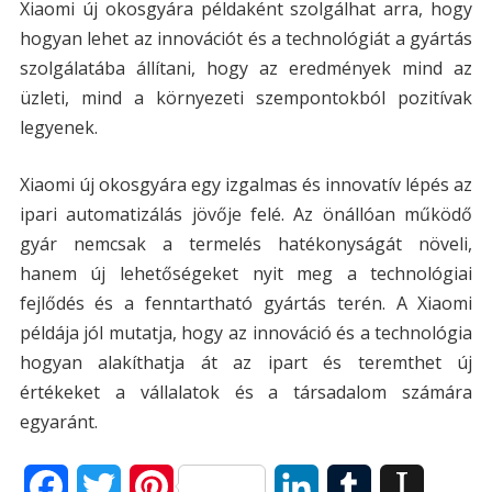
Xiaomi új okosgyára példaként szolgálhat arra, hogy
hogyan lehet az innovációt és a technológiát a gyártás
szolgálatába állítani, hogy az eredmények mind az
üzleti, mind a környezeti szempontokból pozitívak
legyenek.
Xiaomi új okosgyára egy izgalmas és innovatív lépés az
ipari automatizálás jövője felé. Az önállóan működő
gyár nemcsak a termelés hatékonyságát növeli,
hanem új lehetőségeket nyit meg a technológiai
fejlődés és a fenntartható gyártás terén. A Xiaomi
példája jól mutatja, hogy az innováció és a technológia
hogyan alakíthatja át az ipart és teremthet új
értékeket a vállalatok és a társadalom számára
egyaránt.
F
T
P
L
T
I