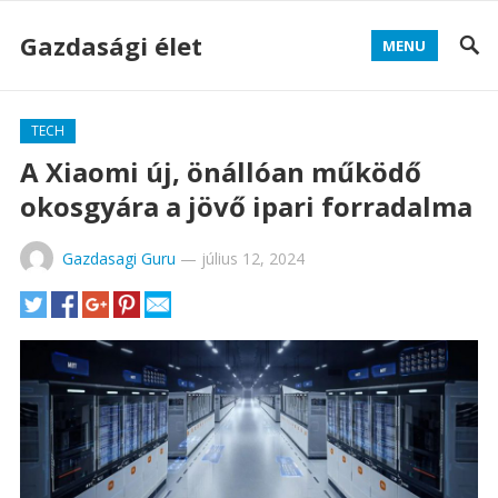
Gazdasági élet
MENU
TECH
A Xiaomi új, önállóan működő
okosgyára a jövő ipari forradalma
Gazdasagi Guru
—
július 12, 2024