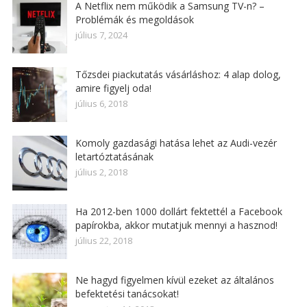
A Netflix nem működik a Samsung TV-n? –
Problémák és megoldások
július 7, 2024
Tőzsdei piackutatás vásárláshoz: 4 alap dolog,
amire figyelj oda!
július 6, 2018
Komoly gazdasági hatása lehet az Audi-vezér
letartóztatásának
július 2, 2018
Ha 2012-ben 1000 dollárt fektettél a Facebook
papírokba, akkor mutatjuk mennyi a hasznod!
július 22, 2018
Ne hagyd figyelmen kívül ezeket az általános
befektetési tanácsokat!