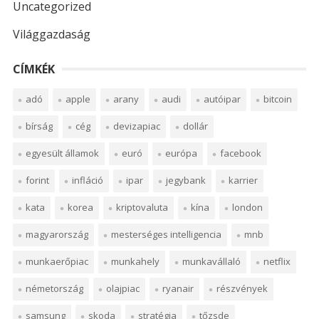
Uncategorized
Világgazdaság
CÍMKÉK
adó
apple
arany
audi
autóipar
bitcoin
bírság
cég
devizapiac
dollár
egyesült államok
euró
európa
facebook
forint
infláció
ipar
jegybank
karrier
kata
korea
kriptovaluta
kína
london
magyarország
mesterséges intelligencia
mnb
munkaerőpiac
munkahely
munkavállaló
netflix
németország
olajpiac
ryanair
részvények
samsung
skoda
stratégia
tőzsde