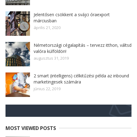
Jelentősen csökkent a svájci óraexport
márciusban
április 21, 2020
Németországi cégalapítás – tervezz itthon, váltsd
valóra külföldön!
augusztus 31, 2019
2 smart (intelligens) célkitűzési példa az inbound
marketingesek számára
június 22, 2019
MOST VIEWED POSTS