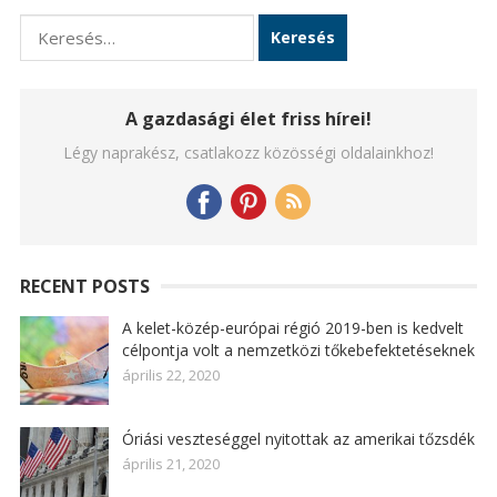
Keresés:
A gazdasági élet friss hírei!
Légy naprakész, csatlakozz közösségi oldalainkhoz!
RECENT POSTS
A kelet-közép-európai régió 2019-ben is kedvelt
célpontja volt a nemzetközi tőkebefektetéseknek
április 22, 2020
Óriási veszteséggel nyitottak az amerikai tőzsdék
április 21, 2020