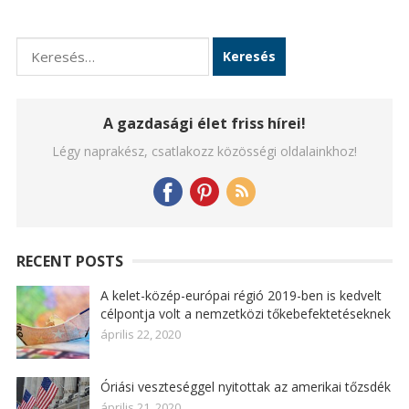
Keresés:
A gazdasági élet friss hírei!
Légy naprakész, csatlakozz közösségi oldalainkhoz!
RECENT POSTS
A kelet-közép-európai régió 2019-ben is kedvelt
célpontja volt a nemzetközi tőkebefektetéseknek
április 22, 2020
Óriási veszteséggel nyitottak az amerikai tőzsdék
április 21, 2020