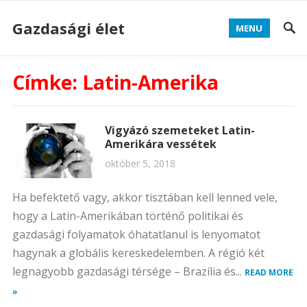
Gazdasági élet
MENU
Címke:
Latin-Amerika
Vigyázó szemeteket Latin-
Amerikára vessétek
október 5, 2018
Ha befektető vagy, akkor tisztában kell lenned vele,
hogy a Latin-Amerikában történő politikai és
gazdasági folyamatok óhatatlanul is lenyomatot
hagynak a globális kereskedelemben. A régió két
legnagyobb gazdasági térsége – Brazília és...
READ MORE
»