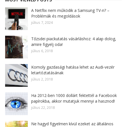
A Netflix nem működik a Samsung TV-n? –
Problémák és megoldások
július 7, 2024
Tőzsdei piackutatás vásárláshoz: 4 alap dolog,
amire figyelj oda!
július 6, 2018
Komoly gazdasági hatása lehet az Audi-vezér
letartóztatásának
július 2, 2018
Ha 2012-ben 1000 dollárt fektettél a Facebook
papírokba, akkor mutatjuk mennyi a hasznod!
július 22, 2018
Ne hagyd figyelmen kívül ezeket az általános