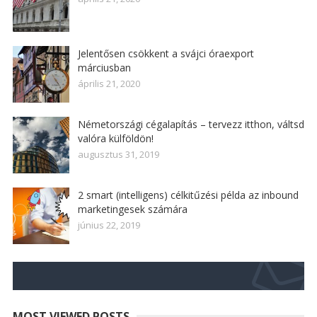
Jelentősen csökkent a svájci óraexport
márciusban
április 21, 2020
Németországi cégalapítás – tervezz itthon, váltsd
valóra külföldön!
augusztus 31, 2019
2 smart (intelligens) célkitűzési példa az inbound
marketingesek számára
június 22, 2019
MOST VIEWED POSTS