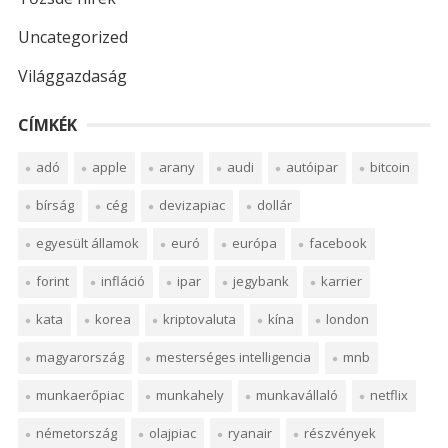
Uncategorized
Világgazdaság
CÍMKÉK
adó
apple
arany
audi
autóipar
bitcoin
bírság
cég
devizapiac
dollár
egyesült államok
euró
európa
facebook
forint
infláció
ipar
jegybank
karrier
kata
korea
kriptovaluta
kína
london
magyarország
mesterséges intelligencia
mnb
munkaerőpiac
munkahely
munkavállaló
netflix
németország
olajpiac
ryanair
részvények